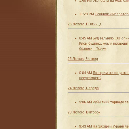
1:40 PM
Укрпошта на межі бан
11:28 PM
Особняк «імператор
26 Лютого, П`ятниця
8:45 AM
Будівельники, які опи
Києві будинку, могли проводи
безпеки, - Ткачук
25 Лютого, Четвер
0:04 AM
Як отримати податков
нерухомості?
24 Лютого, Середа
9:06 AM
Руйнівний торнадо за
23 Лютого, Вівторок
9:43 AM
На Західній Україні л