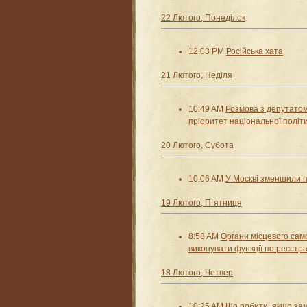
22 Лютого, Понеділок
12:03 PM
Російська хата
21 Лютого, Неділя
10:49 AM
Розмова з депутатом
пріоритет національної політ
20 Лютого, Субота
10:06 AM
У Москві зменшили п
19 Лютого, П`ятниця
8:58 AM
Органи місцевого са
виконувати функції по реєстра
18 Лютого, Четвер
10:25 AM
Що робити, якщо замі