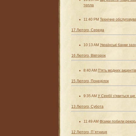
тепла
11:40 PM
Технічне обслуговув
17 Лютого, Середа
10:13 AM
Українські банки заз
16 Лютого, Вівторок
8:40 AM
П'ять модних акцентів:
15 Лютого, Понеділок
9:35 AM
У Сербії з'явиться ще
13 Лютого, Субота
11:49 AM
Фізики побили рекорд
12 Лютого, П`ятниця