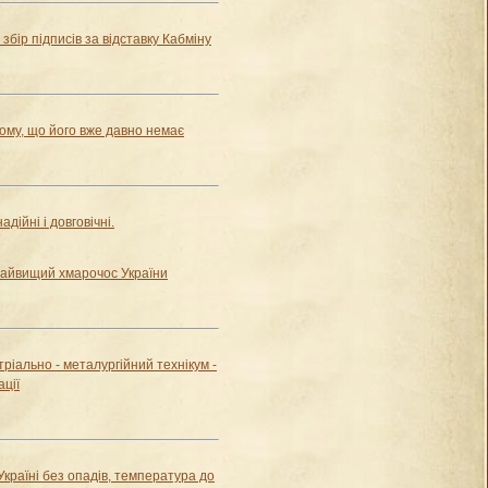
збір підписів за відставку Кабміну
ому, що його вже давно немає
адійні і довговічні.
найвищий хмарочос України
ріально - металургійний технікум -
ації
 Україні без опадів, температура до