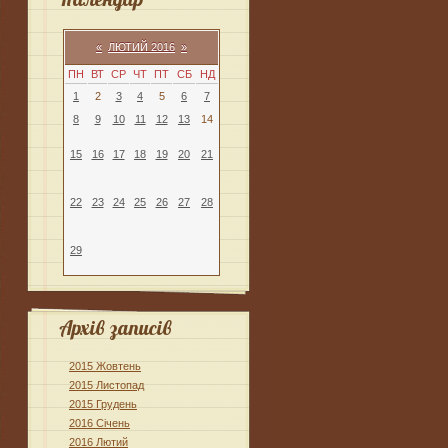
«
ЛЮТИЙ 2016
»
ПН
ВТ
СР
ЧТ
ПТ
СБ
НД
1
2
3
4
5
6
7
8
9
10
11
12
13
14
15
16
17
18
19
20
21
22
23
24
25
26
27
28
29
Архів записів
2015 Жовтень
2015 Листопад
2015 Грудень
2016 Січень
2016 Лютий