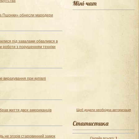
крутства
Міні-чат
а Пшонки» обнесли мародери
нилися під завалами обвалився в
ти роботи з порушенням техніки
е вирахування при купівлі
Щоб додати необхідна авторизація
брав життя двох американців
Статистика
едь не згорів старовинний замок
Онлайн всього:
1