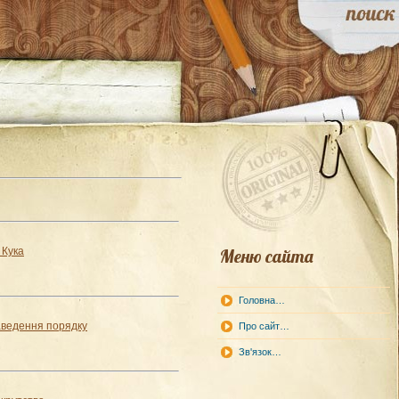
 Кука
Меню сайта
Головна…
аведення порядку
Про сайт…
Зв'язок…