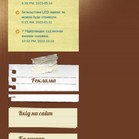
6:38 PM, 2023-05-16
Безкоштовні LED-лампи: як
можна буде отримати.
0:15 AM, 2023-01-11
У Нідерландах суд визнав
винним чоловіка..
10:32 PM, 2022-10-19
Реклама
Вхід на сайт
Календар