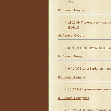
+11
07 Лютого, Неділя
11:10 AM
Пожежа у житловому 
людини
06 Лютого, Субота
8:46 AM
У Рівному суттєво п
04 Лютого, Четвер
9:41 AM
Захист і зміцнення гр
03 Лютого, Середа
10:27 AM
Вирівнювання стелі 
01 Лютого, Понеділок
10:32 PM
Переваги фальшпід