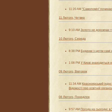
11:20 AM
"Самопоміч" починає 
11 Лютого, Четвер
9:10 AM
Золото не дорожчає т
10 Лютого, Середа
8:38 PM
Будинки з цегли самі н
1:08 PM
У Києві знаходиться 
09 Лютого, Вівторок
11:34 AM
Красноярський індуст
Відомості про освітній організ
08 Лютого, Понеділок
9:57 AM
Погода на сьогодні: в