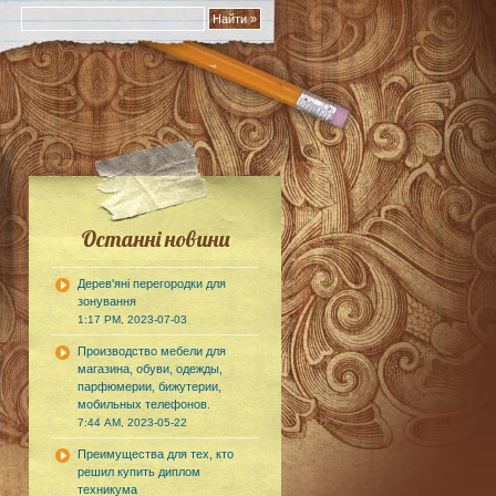
Останні новини
Дерев'яні перегородки для
зонування
1:17 PM, 2023-07-03
Производство мебели для
магазина, обуви, одежды,
парфюмерии, бижутерии,
мобильных телефонов.
7:44 AM, 2023-05-22
Преимущества для тех, кто
решил купить диплом
техникума