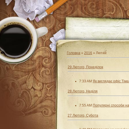
Головна
»
2016
»
Лютий
29 Лютого, Понеділок
7:33 AM
Як виглядає офіс Тіма
28 Лютого, Неділя
7:55 AM
Популярні способи н
27 Лютого, Субота