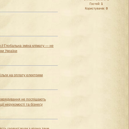
Гостей:
1
Користувачів:
0
 // Глобальна зміна клімату — не
ики України
ільги на оплату електрики
моврядування не поспішають
ції нерухомості та бізнесу
сть гарячої води з крана тече