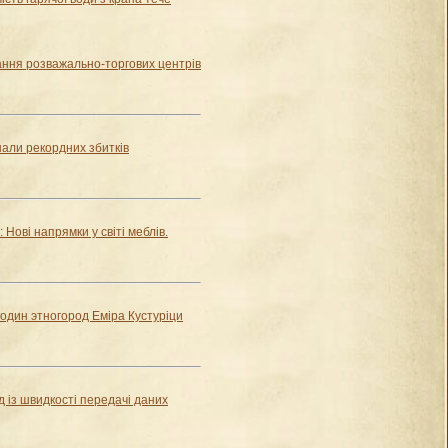
ання розважально-торгових центрів
нали рекордних збитків
 Нові напрямки у світі меблів.
 один этногород Еміра Кустуріци
 із швидкості передачі даних