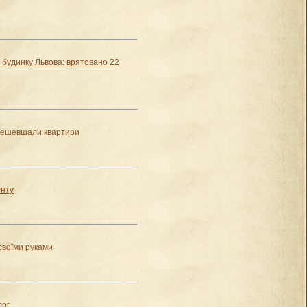
будинку Львова: врятовано 22
одешевшали квартири
унту
своїми руками
лог