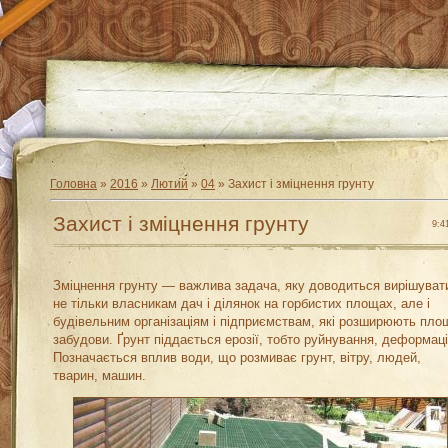
Головна
»
2016
»
Лютий
»
04
» Захист і зміцнення грунту
Захист і зміцнення грунту
9:4
Зміцнення грунту — важлива задача, яку доводиться вирішуват
не тільки власникам дач і ділянок на горбистих площах, але і
будівельним організаціям і підприємствам, які розширюють пло
забудови. Ґрунт піддається ерозії, тобто руйнування, деформаці
Позначається вплив води, що розмиває грунт, вітру, людей,
тварин, машин.