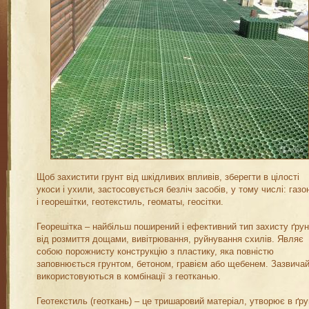
Щоб захистити грунт від шкідливих впливів, зберегти в цілості
укоси і ухили, застосовується безліч засобів, у тому числі: газо
і георешітки, геотекстиль, геоматы, геосітки.
Георешітка – найбільш поширений і ефективний тип захисту ґру
від розмиття дощами, вивітрювання, руйнування схилів. Являє
собою порожнисту конструкцію з пластику, яка повністю
заповнюється грунтом, бетоном, гравієм або щебенем. Зазвича
використовуються в комбінації з геотканью.
Геотекстиль (геоткань) – це тришаровий матеріал, утворює в ґру