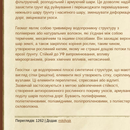
фільтруючий, розподільчий і армуючий шари. Це дозволяє наді
захистити грунт від руйнування і перешкоджати перемішуванню
нижнього шару ґрунту і насипного шару, зменшувати деформаці
доріг, зміцнювати укоси.
Геомат являє собою тривимірну водопроникну структуру з
полімерних або натуральних волокон, які з'єднані між собою
термічним, механічним та іншими способами. Він захищає верхн
шар землі, а також закріплює коріння рослин, таким чином,
утворюючи рослинний килим, якому не страшні дощові потоки т
ерозії ґрунту. Стійкий до УФ випромінювання, впливу
мікроорганізмів, різних хімічних впливів, нетоксичний.
Геосітки - це водопроникні плоскі синтетичні структури, що маю
вигляд сітки (решітки), елементи якої утворюють сітку, скріплен
вузлами. Ці елементи переплетені, спресовані або відлиті.
Зазвичай застосовуються з метою забезпечення стійкості,
створення антиэрозионного рослинного покриву укосів, армуван
поділу шарів полотна доріг. Бувають поліефірними,
поліетиленовими, поліамідними, поліпропіленовими, з поліестеру
скловолокна.
Переглядів
:
1262
|
Додав
:
mikityak