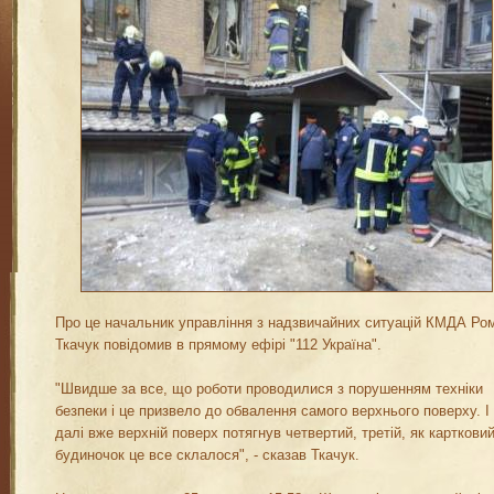
Про це начальник управління з надзвичайних ситуацій КМДА Ро
Ткачук повідомив в прямому ефірі "112 Україна".
"Швидше за все, що роботи проводилися з порушенням техніки
безпеки і це призвело до обвалення самого верхнього поверху. І
далі вже верхній поверх потягнув четвертий, третій, як карткови
будиночок це все склалося", - сказав Ткачук.