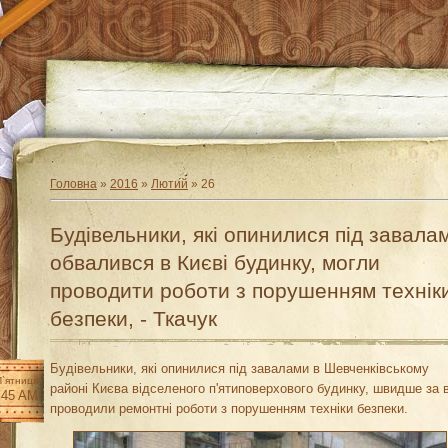
Головна
»
2016
»
Лютий
»
26
Будівельники, які опинилися під завала
обвалився в Києві будинку, могли
проводити роботи з порушенням технік
безпеки, - Ткачук
Будівельники, які опинилися під завалами в Шевченківському
П`ятниця
районі Києва відселеного п'ятиповерхового будинку, швидше за 
:45 AM
проводили ремонтні роботи з порушенням техніки безпеки.