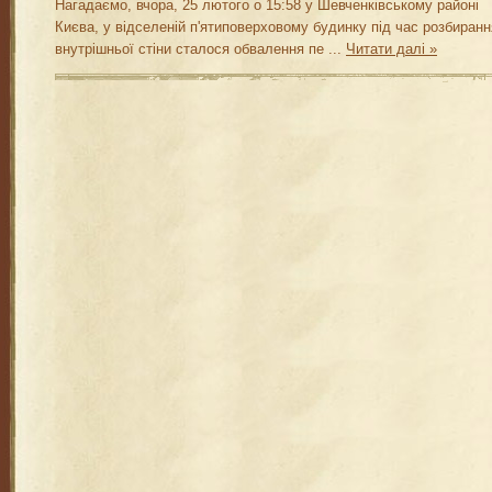
Нагадаємо, вчора, 25 лютого о 15:58 у Шевченківському районі
Києва, у відселеній п'ятиповерховому будинку під час розбиранн
внутрішньої стіни сталося обвалення пе
...
Читати далі »