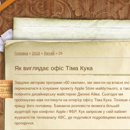
Головна
»
2016
»
Лютий
»
29
Як виглядає офіс Тіма Кука
Завдяки авторам програми «60 хвилин», ми змогли на власні очі
неділок
переконатися в існуванні проекту Apple Store майбутнього, а так
:33 AM
побачити дизайнерську майстерню Джонні Айва. Сьогодні ми
пропонуємо вам поглянути на інтер'єр офісу Тіма Кука. Точніше 
кращу його половину. Бажаючи розповісти якомога більшій
аудиторії про конфлікт Apple і ФБР, Кук запросив у свій кабінет
журналістів телеканалу ABC, де поділився подробицями виникл
протиріччя.