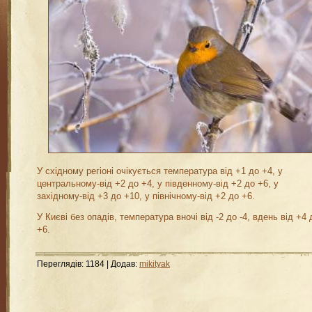
У східному регіоні очікується температура від +1 до +4, у
центральному-від +2 до +4, у південному-від +2 до +6, у
західному-від +3 до +10, у північному-від +2 до +6.
У Києві без опадів, температура вночі від -2 до -4, вдень від +4 
+6.
Переглядів
:
1184
|
Додав
:
mikityak