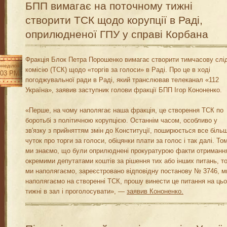
БПП вимагає на поточному тижні
створити ТСК щодо корупції в Раді,
оприлюдненої ГПУ у справі Корбана
Фракція Блок Петра Порошенко вимагає створити тимчасову слі
неділок
комісію (ТСК) щодо «торгів за голоси» в Раді. Про це в ході
:03 PM
погоджувальної ради в Раді, який транслював телеканал «112
Україна», заявив заступник голови фракції БПП Ігор Кононенко.
«Перше, на чому наполягає наша фракція, це створення ТСК по
боротьбі з політичною корупцією. Останнім часом, особливо у
зв'язку з прийняттям змін до Конституції, поширюється все біль
чуток про торги за голоси, обіцянки плати за голос і так далі. Том
ми знаємо, що були оприлюднені прокуратурою факти отриманн
окремими депутатами коштів за рішення тих або інших питань, т
ми наполягаємо, зареєстровано відповідну постанову № 3746, м
наполягаємо на створенні ТСК, прошу винести це питання на ць
тижні в зал і проголосувати», —
заявив Кононенко.