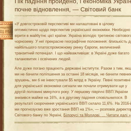
Пік падіння пройдено, і економіка Украї
почне відновлення, — Світовий банк
«У довгостроковій перспективі ми налаштовані в цілому
неділок
оптимістично щодо перспектив української економіки. Необхідно
:01 PM
вірити в майбутнє цієї країни. Україна володіє третиною світовог
чорнозему. У неї прекрасне географічне положення: близькість д
найбільшого платоспроможному ринку Європи, величезний
транзитний потенціал. І що найважливіше: в Україні дуже багато
талановитих і освічених людей.
Але дуже погано працюють державні інститути. Разом з тим, як
ми не бачили поліпшення за останні 18 місяців, не бачили певни
зрушень, ми б не інвестували $5 млрд в Україну. Певні позитивні
для української економіки сигнали ми почали отримувати ще у
другій половині минулого року. У першому півріччі ВВП України
знизився майже на 16%, а в другому падіння сповільнилося. В
результаті скорочення українського ВВП склало 11,6%. На 2016-
ми прогнозуємо вже зростання ВВП на 1%», — розповів директо
Світового банку по Україні,
Білорусі та Молдові.
...
Читати далі »