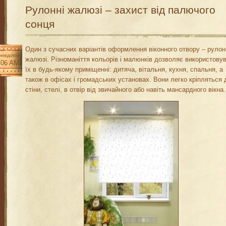
Рулонні жалюзі – захист від палючого
сонця
Один з сучасних варіантів оформлення віконного отвору – рулон
неділок
жалюзі. Різноманіття кольорів і малюнків дозволяє використову
:06 AM
їх в будь-якому приміщенні: дитяча, вітальня, кухня, спальня, а
також в офісах і громадських установах. Вони легко кріпляться 
стіни, стелі, в отвір від звичайного або навіть мансардного вікна.