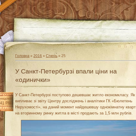
Головна
»
2016
»
Січень
»
25
У Санкт-Петербурзі впали ціни на
«одинички»
У Санкт-Петербурзі поступово дешевшає житло економкласу. Як
неділок
випливає зі звіту Центру досліджень і аналітики ГК «Бюлетень
:41 PM
Нерухомості», на даний момент найдешевшу однокімнатну кварт
на вторинному ринку житла в місті продають за 1,5 млн рублів.