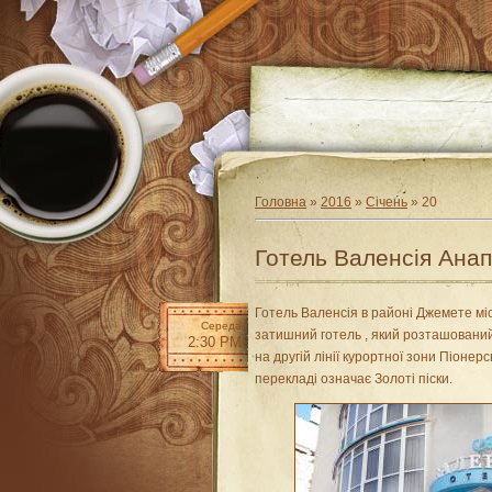
Головна
»
2016
»
Січень
»
20
Готель Валенсія Ана
Готель Валенсія в районі Джемете міс
Середа
затишний готель , який розташований 
2:30 PM
на другій лінії курортної зони Піонер
перекладі означає Золоті піски.