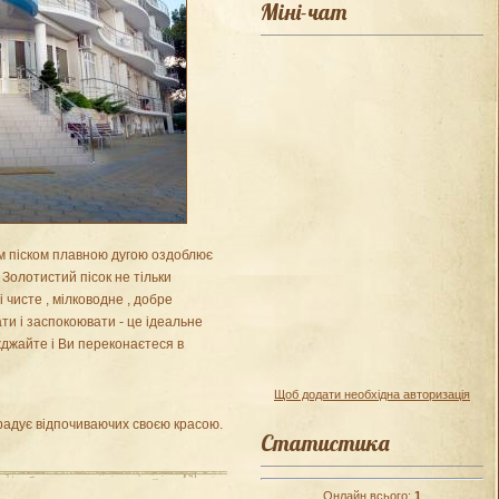
Міні-чат
им піском плавною дугою оздоблює
. Золотистий пісок не тільки
 чисте , мілководне , добре
ти і заспокоювати - це ідеальне
жджайте і Ви переконаєтеся в
Щоб додати необхідна авторизація
радує відпочиваючих своєю красою.
Статистика
Онлайн всього:
1