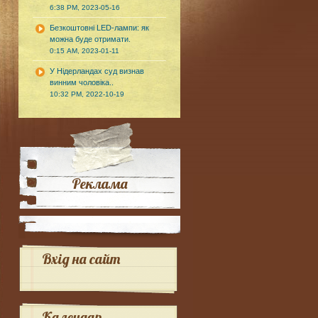
6:38 PM, 2023-05-16
Безкоштовні LED-лампи: як
можна буде отримати.
0:15 AM, 2023-01-11
У Нідерландах суд визнав
винним чоловіка..
10:32 PM, 2022-10-19
Реклама
Вхід на сайт
Календар