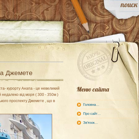
па Джемете
Меню сайта
та- курорту Анапа - це невеликий
недалеко від моря ( 300 - 350м )
ського проспекту Джемете , що в
Головна…
Про сайт…
Зв'язок…