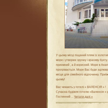
У цьому місці піщаний пляж із золот
море і утворює зручну і красиву бухту
приємний , а й корисний. Море в Анапі
прогрівається. Море Вас буде зцілюва
місце для сімейного відпочинку. Приї
цьому!
Вас чекають у готелі « ВАЛЕНСІЯ » !
Сучасна будівля готелю «Валенсія » 
Гостинний
...
Читати далі »