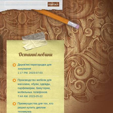
Останні новини
Дерев'яні перегородки для
зонування
1:17 PM, 2023-07-03
Производство мебели для
магазина, обуви, одежды,
парфюмерии, бижутерии,
мобильных телефонов.
7:44 AM, 2023-05-22
Преимущества для тех, кто
решил купить диплом
техникума