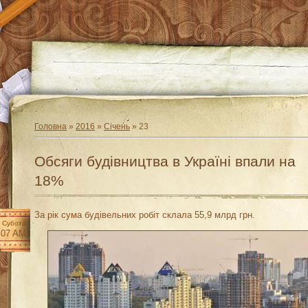
Головна
»
2016
»
Січень
»
23
Обсяги будівництва в Україні впали на
18%
За рік сума будівельних робіт склала 55,9 млрд грн.
Субота
:07 AM