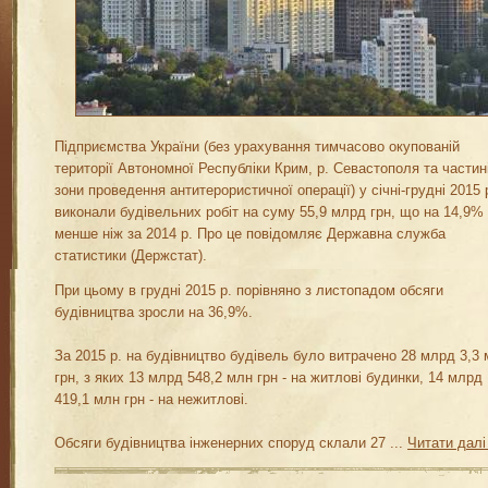
Підприємства України (без урахування тимчасово окупованій
території Автономної Республіки Крим, р. Севастополя та частин
зони проведення антитерористичної операції) у січні-грудні 2015 
виконали будівельних робіт на суму 55,9 млрд грн, що на 14,9%
менше ніж за 2014 р. Про це повідомляє Державна служба
статистики (Держстат).
При цьому в грудні 2015 р. порівняно з листопадом обсяги
будівництва зросли на 36,9%.
За 2015 р. на будівництво будівель було витрачено 28 млрд 3,3
грн, з яких 13 млрд 548,2 млн грн - на житлові будинки, 14 млрд
419,1 млн грн - на нежитлові.
Обсяги будівництва інженерних споруд склали 27
...
Читати далі