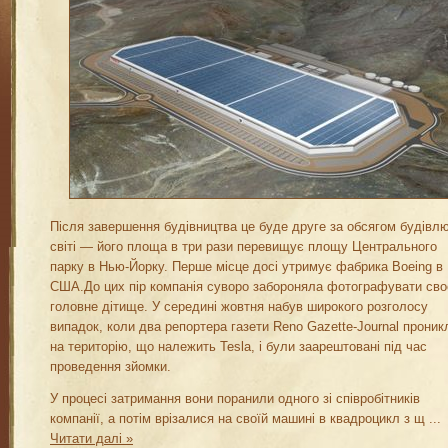
Після завершення будівництва це буде друге за обсягом будівлю
світі — його площа в три рази перевищує площу Центрального
парку в Нью-Йорку. Перше місце досі утримує фабрика Boeing в
США.До цих пір компанія суворо забороняла фотографувати сво
головне дітище. У середині жовтня набув широкого розголосу
випадок, коли два репортера газети Reno Gazette-Journal проник
на територію, що належить Tesla, і були заарештовані під час
проведення зйомки.
У процесі затримання вони поранили одного зі співробітників
компанії, а потім врізалися на своїй машині в квадроцикл з щ
...
Читати далі »