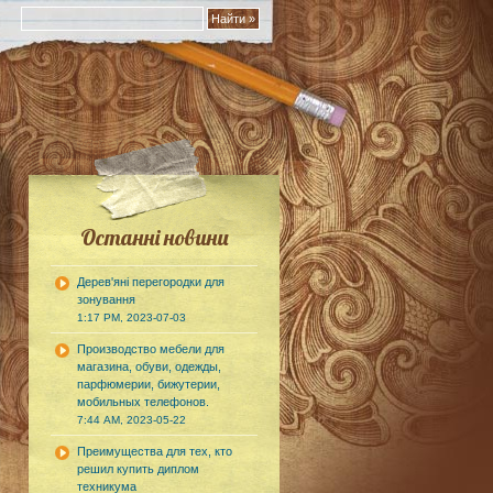
Останні новини
Дерев'яні перегородки для
зонування
1:17 PM, 2023-07-03
Производство мебели для
магазина, обуви, одежды,
парфюмерии, бижутерии,
мобильных телефонов.
7:44 AM, 2023-05-22
Преимущества для тех, кто
решил купить диплом
техникума