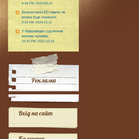
6:38 PM, 2023-05-16
Безкоштовні LED-лампи: як
можна буде отримати.
0:15 AM, 2023-01-11
У Нідерландах суд визнав
винним чоловіка..
10:32 PM, 2022-10-19
Реклама
Вхід на сайт
Календар