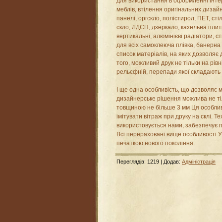
для використання в оформленні інте
меблів, втілення оригінальних дизай
панелі, оргскло, полістирол, ПЕТ, ст
скло, ЛДСП, дзеркало, кахельна плит
вертикальні, алюмінієві радіатори, ст
для всіх самоклеюча плівка, банерна
список матеріалів, на яких дозволяє
того, можливий друк не тільки на рівн
рельєфній, перепади якої складають 
І ще одна особливість, що дозволяє
дизайнерське рішення можлива не тіль
товщиною не більше 3 мм Ця особлив
імітувати вітраж при друку на склі. Т
використовується нами, забезпечує пі
Всі перераховані вище особливості У
печаткою нового покоління.
Переглядів
:
1219
|
Додав
:
Адміністрація