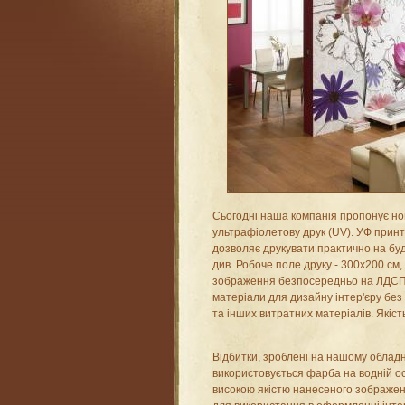
Сьогодні наша компанія пропонує но
ультрафіолетову друк (UV). УФ прин
дозволяє друкувати практично на буд
див. Робоче поле друку - 300х200 см
зображення безпосередньо на ЛДСП, 
матеріали для дизайну інтер'єру без
та інших витратних матеріалів. Якіст
Відбитки, зроблені на нашому обладна
використовується фарба на водній ос
високою якістю нанесеного зображе