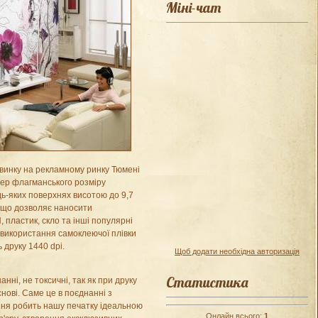
Міні-чат
винку на рекламному ринку Тюмені
тер флагманського розміру
ь-яких поверхнях висотою до 9,7
, що дозволяє наносити
пластик, скло та інші популярні
 використання самоклеючої плівки
ь друку 1440 dpi.
Щоб додати необхідна авторизація
Статистика
нні, не токсичні, так як при друку
нові. Саме це в поєднанні з
ння робить нашу печатку ідеальною
Онлайн всього:
1