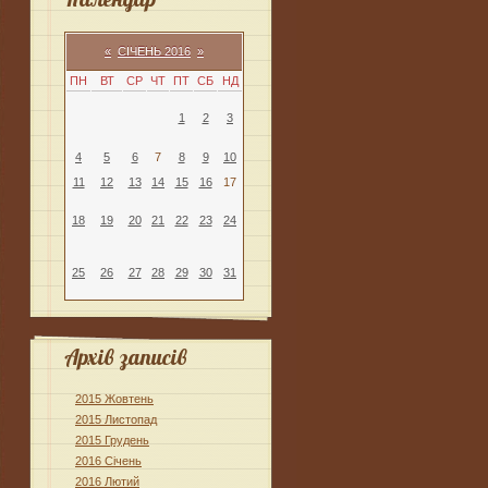
«
СІЧЕНЬ 2016
»
ПН
ВТ
СР
ЧТ
ПТ
СБ
НД
1
2
3
4
5
6
7
8
9
10
11
12
13
14
15
16
17
18
19
20
21
22
23
24
25
26
27
28
29
30
31
Архів записів
2015 Жовтень
2015 Листопад
2015 Грудень
2016 Січень
2016 Лютий