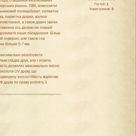
р'єру, створення ексклюзивних
Гостей:
1
нерських рішень. ПВХ, композитні
Користувачів:
0
ільниковий полікарбонат, силікатне
ка, паркетна дошка, жалюзі
інові панелі, а також давно звичні
 тканина ось далеко не повний
 друкувати наше обладнання. Більш
ій поверхні, але також і на
не більше 5-7 мм
 максимально реалізувати
ки гладка друк, але і опукла,
ість дозволяє максимально якісно
ехнологія UV друку, що
двищену зносостійкість відбитків.
Ф друку по праву роблять її