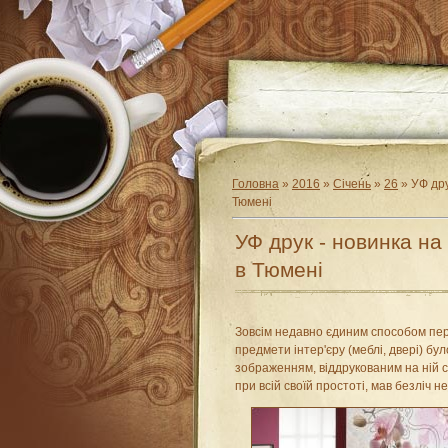
Головна
»
2016
»
Січень
»
26
» УФ дру
Тюмені
УФ друк - новинка на
в Тюмені
Зовсім недавно єдиним способом пе
предмети інтер'єру (меблі, двері) бу
зображенням, віддрукованим на ній 
при всій своїй простоті, мав безліч н