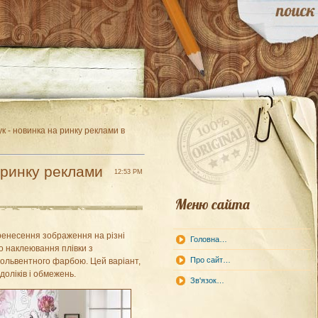
к - новинка на ринку реклами в
 ринку реклами
12:53 PM
Меню сайта
ренесення зображення на різні
Головна…
ло наклеювання плівки з
Про сайт…
сольвентного фарбою. Цей варіант,
едоліків і обмежень.
Зв'язок…