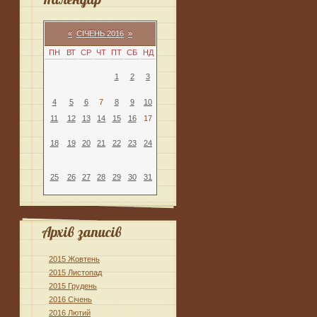
«
СІЧЕНЬ 2016
»
ПН
ВТ
СР
ЧТ
ПТ
СБ
НД
1
2
3
4
5
6
7
8
9
10
11
12
13
14
15
16
17
18
19
20
21
22
23
24
25
26
27
28
29
30
31
Архів записів
2015 Жовтень
2015 Листопад
2015 Грудень
2016 Січень
2016 Лютий