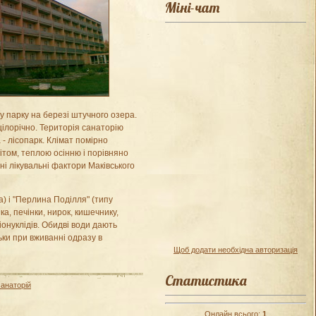
Міні-чат
 парку на березі штучного озера.
ілорічно. Територія санаторію
га - лісопарк. Клімат помірно
том, теплою осінню і порівняно
і лікувальні фактори Маківського
а) і "Перлина Поділля" (типу
а, печінки, нирок, кишечнику,
онуклідів. Обидві води дають
ки при вживанні одразу в
Щоб додати необхідна авторизація
Статистика
санаторій
Онлайн всього:
1