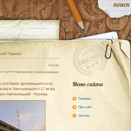
рій "Україна"
9:52 AM
Меню сайта
селі Маків, Дунаєвецького р-ну,
м від м. Хмельницького і 17 км від
аси Хмельницький - Чернівці.
Головна…
Про сайт…
Зв'язок…