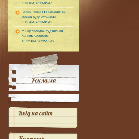
6:38 PM, 2023-05-16
Безкоштовні LED-лампи: як
можна буде отримати.
0:15 AM, 2023-01-11
У Нідерландах суд визнав
винним чоловіка..
10:32 PM, 2022-10-19
Реклама
Вхід на сайт
Календар