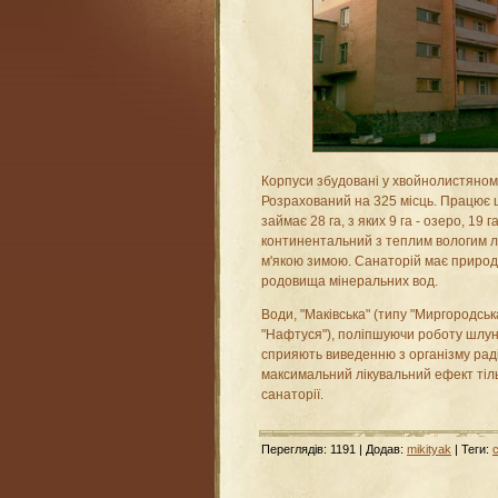
Корпуси збудовані у хвойнолистяному
Розрахований на 325 місць. Працює ц
займає 28 га, з яких 9 га - озеро, 19 
континентальний з теплим вологим лі
м'якою зимою. Санаторій має природн
родовища мінеральних вод.
Води, "Маківська" (типу "Миргородськ
"Нафтуся"), поліпшуючи роботу шлунк
сприяють виведенню з організму раді
максимальний лікувальний ефект тіль
санаторії.
Переглядів
:
1191
|
Додав
:
mikityak
|
Теги
: