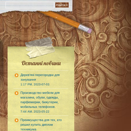
Останні новини
Дерев'яні перегородки для
зонування
1:17 PM, 2023-07-03
Производство мебели для
магазина, обуви, одежды,
парфюмерии, бижутерии,
мобильных телефонов.
7:44 AM, 2023-05-22
Преимущества для тех, кто
решил купить диплом
техникума