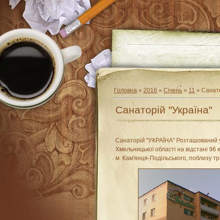
Головна
»
2016
»
Січень
»
11
» Санато
Санаторій "Україна"
Санаторій "УКРАЇНА" Розташований у 
Хмельницької області на відстані 96 к
м. Кам'янця-Подільського, поблизу тр