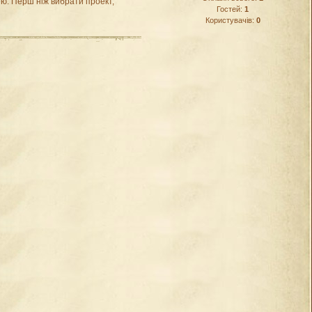
ю. Перш ніж вибрати проект,
Гостей:
1
Користувачів:
0