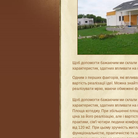
Щоб допомогти бажаючим ми склали 
характеристик, здатних впливати на в
Одним з перших факторів, які вплива
вартість реалізації ідеї. Можна знай
реалізувати мрію, маючи обмежені ф
Щоб допомогти бажаючим ми склали 
характеристик, здатних впливати на в
Площа котеджу. При збільшенні площі
ціна за його реалізацію, але і вартіс
практики, сім'ї чотири людини комф
від 120 м2. При цьому зручність жит
функціональністю, практичністю та 