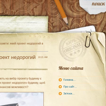
зуміти: який проект недорогий в
роект недорогий
10:21 AM
Меню сайта
ють на вибір проекту будинку є
Головна…
ти проект недорогого будинку, щоб
Про сайт…
інансові можливості?
Зв'язок…