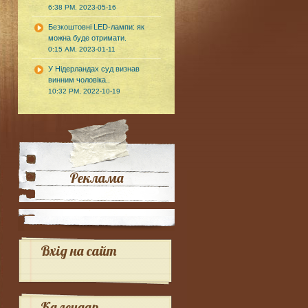
6:38 PM, 2023-05-16
Безкоштовні LED-лампи: як
можна буде отримати.
0:15 AM, 2023-01-11
У Нідерландах суд визнав
винним чоловіка..
10:32 PM, 2022-10-19
Реклама
Вхід на сайт
Календар