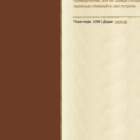
приміщеннями, але не завжди площе
гарненько обміркуйте свої потреби.
Переглядів
:
1098
|
Додав
:
mikityak