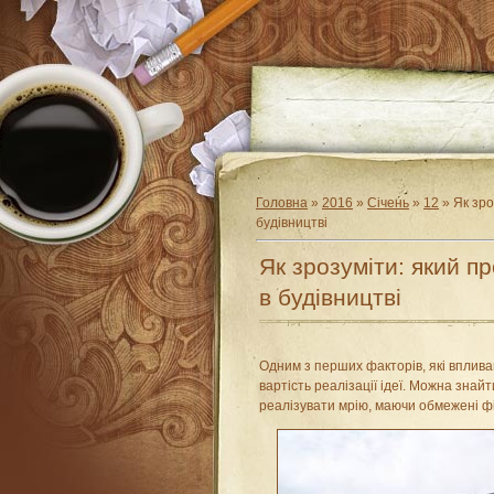
Головна
»
2016
»
Січень
»
12
» Як зро
будівництві
Як зрозуміти: який п
в будівництві
Одним з перших факторів, які вплива
вартість реалізації ідеї. Можна знай
реалізувати мрію, маючи обмежені ф