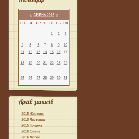
«
СІЧЕНЬ 2016
»
ПН
ВТ
СР
ЧТ
ПТ
СБ
НД
1
2
3
4
5
6
7
8
9
10
11
12
13
14
15
16
17
18
19
20
21
22
23
24
25
26
27
28
29
30
31
Архів записів
2015 Жовтень
2015 Листопад
2015 Грудень
2016 Січень
2016 Лютий