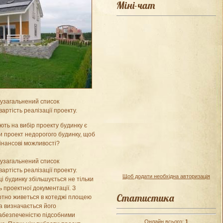
Міні-чат
узагальнений список
артість реалізації проекту.
ють на вибір проекту будинку є
ти проект недорогого будинку, щоб
інансові можливості?
узагальнений список
артість реалізації проекту.
Щоб додати необхідна авторизація
 будинку збільшується не тільки
ть проектної документації. З
Статистика
ортно живеться в котеджі площею
ла визначається його
забезпеченістю підсобними
Онлайн всього:
1