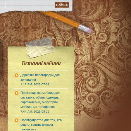
Останні новини
Дерев'яні перегородки для
зонування
1:17 PM, 2023-07-03
Производство мебели для
магазина, обуви, одежды,
парфюмерии, бижутерии,
мобильных телефонов.
7:44 AM, 2023-05-22
Преимущества для тех, кто
решил купить диплом
техникума