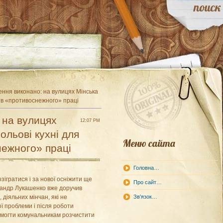
ння виконано: на вулицях Мінська
ків «противоснежного» праці
 на вулицях
12:07 PM
ольові кухні для
Меню сайта
нежного» праці
Головна…
зігратися і за нової осніжити ще
Про сайт…
ксандр Лукашенко вже доручив
, діяльних мінчан, які не
Зв'язок…
 проблеми і після роботи
омогти комунальникам розчистити