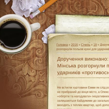
Головна
»
2016
»
Січень
»
18
» Доруче
розгорнули польові кухні для ударни
Доручення виконано:
Мінська розгорнули п
ударників «противос
Не встигли хуртовини Емми як слід ро
не прибраний до кінця місто, а Оле
«обігріти та нагодувати» ініціативних
залишаються байдужими до загальної
виходять з теплих квартир, щоб доп