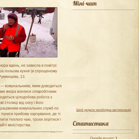
Міні-чат
ора вдень, не зависла в повітрі:
рша польова кухня (в спрощеному
Румянцева, 13.
» — комунальників, яким доводиться
вже вчора взялися співробітники
одиться цілодобова робота з
столиці від снігу і його
працівників комунальних служб по
Щоб додати необхідна авторизація
 пункти прийому харчування, де ті
ити теплого чаю, трохи зігрітися і
Статистика
йті міністерства.
Онлайн всього:
1