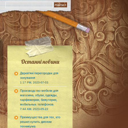
Останні новини
Дерев'яні перегородки для
зонування
1:17 PM, 2023-07-03
Производство мебели для
магазина, обуви, одежды,
парфюмерии, бижутерии,
мобильных телефонов.
7:44 AM, 2023-05-22
Преимущества для тех, кто
решил купить диплом
техникума