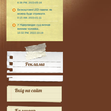
6:38 PM, 2023-05-16
Безкоштовні LED-лампи: як
можна буде отримати.
0:15 AM, 2023-01-11
У Нідерландах суд визнав
винним чоловіка..
10:32 PM, 2022-10-19
Реклама
Вхід на сайт
Календар