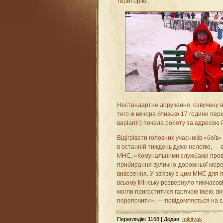
територію.
Нестандартне доручення, озвучену вч
того ж вечора близько 17 години пе
варіанті) почала роботу за адресою 
Відігрівати головних учасників «боїв
в останній тиждень дуже нелегко, — 
МНС. «Комунальними службами пров
прибирання вулично-дорожньої мережі 
вивезення. У зв'язку з цим МНС для 
всьому Мінську розвернуло тимчасові
могли пригоститися гарячою їжею, вип
перепочити», — повідомляється на са
Переглядів
:
1168
|
Додав
:
mikityak