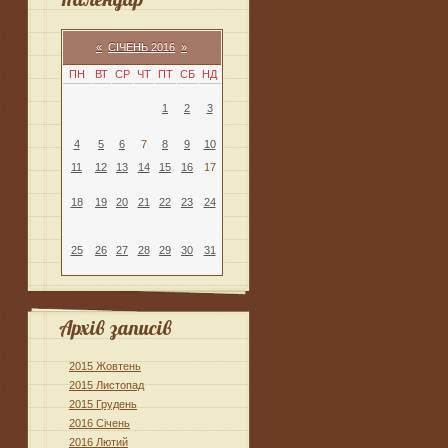
«
СІЧЕНЬ 2016
»
ПН
ВТ
СР
ЧТ
ПТ
СБ
НД
1
2
3
4
5
6
7
8
9
10
11
12
13
14
15
16
17
18
19
20
21
22
23
24
25
26
27
28
29
30
31
Архів записів
2015 Жовтень
2015 Листопад
2015 Грудень
2016 Січень
2016 Лютий