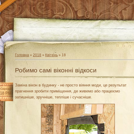
Головна
»
2018
»
Квітень
»
18
Робимо самі віконні відкоси
Заміна вікон в будинку - не просто віяння моди, це результат
Середа
прагнення зробити приміщення, де живемо або працюємо
:18 PM
затишніше, зручніше, тепліше і сучасніше.