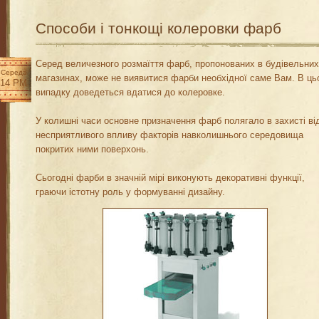
Способи і тонкощі колеровки фарб
Серед величезного розмаїття фарб, пропонованих в будівельних
Середа
магазинах, може не виявитися фарби необхідної саме Вам. В ц
:14 PM
випадку доведеться вдатися до колеровке.
У колишні часи основне призначення фарб полягало в захисті ві
несприятливого впливу факторів навколишнього середовища
покритих ними поверхонь.
Сьогодні фарби в значній мірі виконують декоративні функції,
граючи істотну роль у формуванні дизайну.