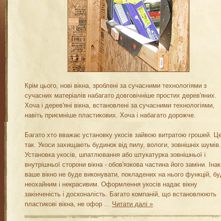
Крім цього, нові вікна, зроблені за сучасними технологіями з
сучасних матеріалів набагато довговічніше простих дерев'яних.
Хоча і дерев'яні вікна, встановлені за сучасними технологіями,
навіть приємніше пластикових. Хоча і набагато дорожче.
Багато хто вважає установку укосів зайвою витратою грошей. Ц
так. Укоси захищають будинок від пилу, вологи, зовнішніх шумів.
Установка укосів, шпатлювання або штукатурка зовнішньої і
внутрішньої сторони вікна - обов'язкова частина його заміни. Іна
ваше вікно не буде виконувати, покладених на нього функцій, б
неохайним і некрасивим. Оформлення укосів надає вікну
закінченість і досконалість. Багато компаній, що встановлюють
пластикові вікна, не офор
...
Читати далі »