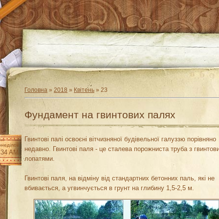
Головна
»
2018
»
Квітень
»
23
Фундамент на гвинтових палях
Гвинтові палі освоєні вітчизняної будівельної галуззю порівняно
неділок
недавно. Гвинтові паля - це сталева порожниста труба з гвинтов
:34 AM
лопатями.
Гвинтові паля, на відміну від стандартних бетонних паль, які не
вбивається, а угвинчується в грунт на глибину 1,5-2,5 м.