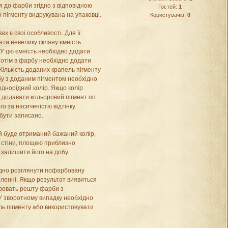
я до фарби згідно з відповідною
Гостей:
1
о пігменту видрукувана на упаковці.
Користувачів:
0
х є свої особливості. Для її
ти невелику скляну ємність.
 У цю ємність необхідно додати
 Потім в фарбу необхідно додати
 Кількість доданих крапель пігменту
бу з доданим пігментом необхідно
днорідний колір. Якщо колір
 додавати кольоровий пігмент по
о за насиченістю відтінку.
 бути записано.
й буде отриманий бажаний колір,
 стіни, площею приблизно
і залишити його на добу.
хідно розглянути пофарбовану
тленні. Якщо результат виявиться
ровать решту фарби з
У зворотному випадку необхідно
ль пігменту або використовувати