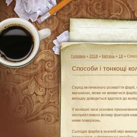
Головна
»
2018
»
Квітень
»
18
» Спосо
Способи і тонкощі к
Серед величезного розмаїття фарб, 
магазинах, може не виявитися фарби
випадку доведеться вдатися до коле
У колишні часи основне призначення 
несприятливого впливу факторів на
ними поверхонь.
Сьогодні фарби в значній мірі викону