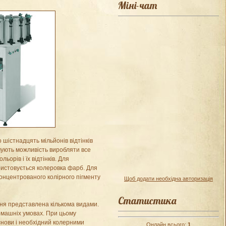
Міні-чат
 шістнадцять мільйонів відтінків
ечують можливість виробляти все
ьорів і їх відтінків. Для
ристовується колеровка фарб. Для
онцентрованого колірного пігменту
Щоб додати необхідна авторизація
Статистика
ня представлена ​​кількома видами.
омашніх умовах. При цьому
снови і необхідний колерними
Онлайн всього:
1