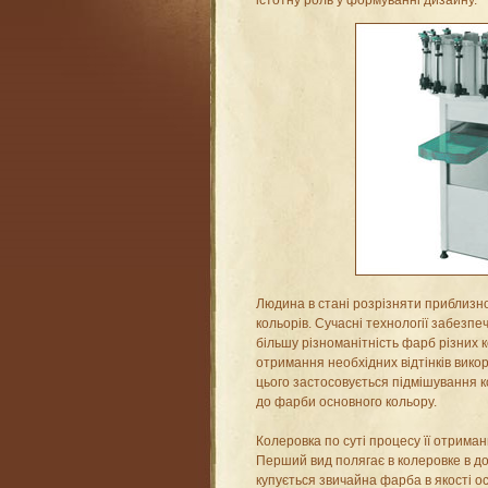
істотну роль у формуванні дизайну.
Людина в стані розрізняти приблизно
кольорів. Сучасні технології забезп
більшу різноманітність фарб різних кол
отримання необхідних відтінків вико
цього застосовується підмішування к
до фарби основного кольору.
Колеровка по суті процесу її отриман
Перший вид полягає в колеровке в д
купується звичайна фарба в якості о