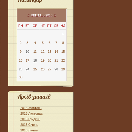
«
КВІТЕНЬ 2018
»
ПН
ВТ
СР
ЧТ
ПТ
СБ
НД
1
2
3
4
5
6
7
8
9
10
11
12
13
14
15
16
17
18
19
20
21
22
23
24
25
26
27
28
29
30
Архів записів
2015 Жовтень
2015 Листопад
2015 Грудень
2016 Січень
2016 Лютий