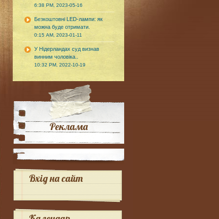
6:38 PM, 2023-05-16
Безкоштовні LED-лампи: як
можна буде отримати.
0:15 AM, 2023-01-11
У Нідерландах суд визнав
винним чоловіка..
10:32 PM, 2022-10-19
Реклама
Вхід на сайт
Календар