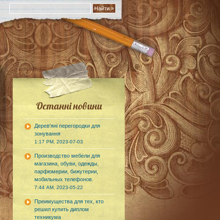
Останні новини
Дерев'яні перегородки для
зонування
1:17 PM, 2023-07-03
Производство мебели для
магазина, обуви, одежды,
парфюмерии, бижутерии,
мобильных телефонов.
7:44 AM, 2023-05-22
Преимущества для тех, кто
решил купить диплом
техникума