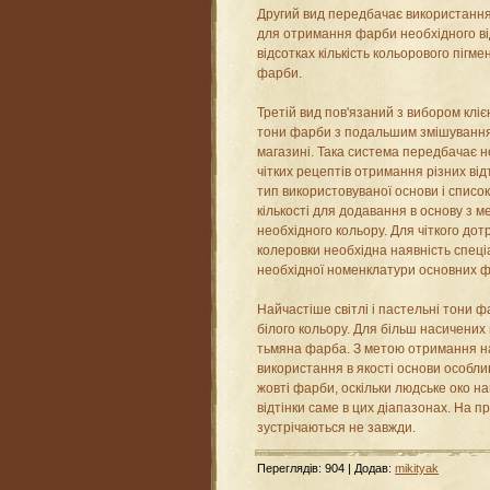
Другий вид передбачає використання
для отримання фарби необхідного від
відсотках кількість кольорового пігм
фарби.
Третій вид пов'язаний з вибором кліє
тони фарби з подальшим змішування
магазині. Така система передбачає н
чітких рецептів отримання різних від
тип використовуваної основи і список
кількості для додавання в основу з
необхідного кольору. Для чіткого д
колеровки необхідна наявність спеці
необхідної номенклатури основних фа
Найчастіше світлі і пастельні тони 
білого кольору. Для більш насичених в
тьмяна фарба. З метою отримання н
використання в якості основи особли
жовті фарби, оскільки людське око н
відтінки саме в цих діапазонах. На п
зустрічаються не завжди.
Переглядів
:
904
|
Додав
:
mikityak