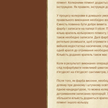
пігмент. Колерними пігмент додаєтьс
інструкцією. Як правило, інструкція д
У процесу колеровки в домашніх умова
правильного виконання необхідно взя
Ємність повинна бути добре вимита.
фарбу і записати на папері її обсяг.
кілька крапель кольорового пігменту.
також необхідно записати. Далі фар
ретельно розмішати, щоб отримати о
вийшов недостатньо насиченим, слід
одній краплі до отримання необхідног
Кількість доданих крапель також має
Коли в результаті виконаних операці
слід пофарбувати невеликий шматок
п'ятдесят на п'ятдесят сантиметрів, 
Після того, як фарба висохне, необ
ділянку при денному і штучному осві
гідною кандидатурою, то можна коле
дотриманням записаних пропорцій. 
збільшити кількість додаються крапе
пігмент іншого кольору.