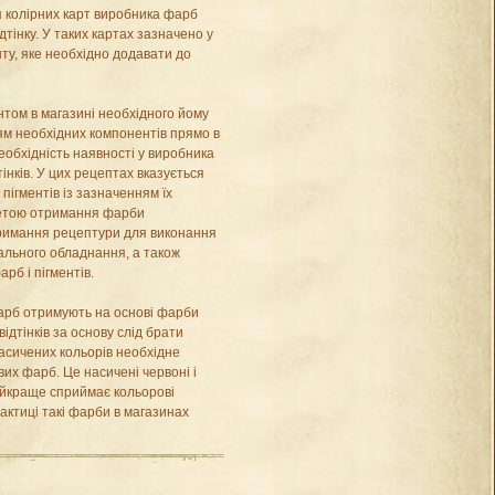
 колірних карт виробника фарб
тінку. У таких картах зазначено у
енту, яке необхідно додавати до
нтом в магазині необхідного йому
м необхідних компонентів прямо в
еобхідність наявності у виробника
тінків. У цих рецептах вказується
 пігментів із зазначенням їх
 метою отримання фарби
отримання рецептури для виконання
ального обладнання, а також
рб і пігментів.
фарб отримують на основі фарби
ідтінків за основу слід брати
асичених кольорів необхідне
вих фарб. Це насичені червоні і
айкраще сприймає кольорові
рактиці такі фарби в магазинах