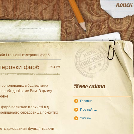
би і тонкощі колеровки фарб
олеровки фарб
12:14 PM
Меню сайта
пропонованих в будівельних
 необхідної саме Вам. В цьому
ровке.
Головна…
фарб полягало в захисті від
Про сайт…
вколишнього середовища покритих
Зв'язок…
ють декоративні функції, граючи