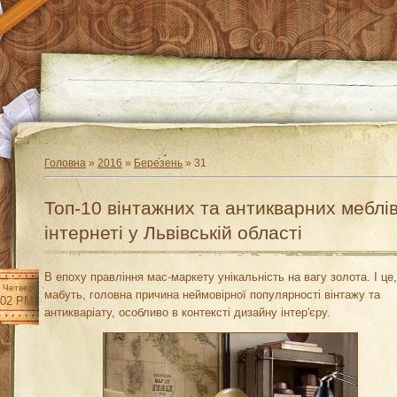
Головна
»
2016
»
Березень
»
31
Топ-10 вінтажних та антикварних меблів
інтернеті у Львівській області
В епоху правління мас-маркету унікальність на вагу золота. І це,
Четвер
мабуть, головна причина неймовірної популярності вінтажу та
:02 PM
антикваріату, особливо в контексті дизайну інтер'єру.