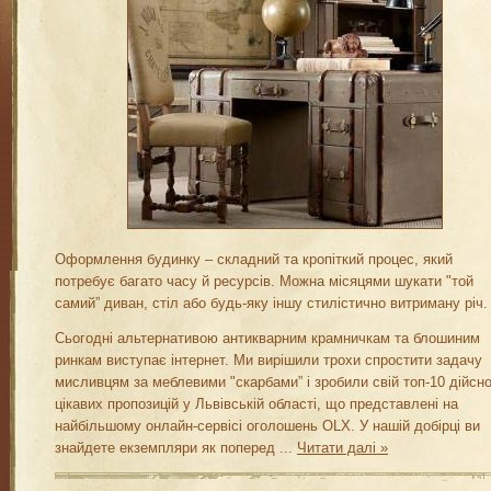
Оформлення будинку – складний та кропіткий процес, який
потребує багато часу й ресурсів. Можна місяцями шукати "той
самий” диван, стіл або будь-яку іншу стилістично витриману річ.
Сьогодні альтернативою антикварним крамничкам та блошиним
ринкам виступає інтернет. Ми вирішили трохи спростити задачу
мисливцям за меблевими "скарбами” і зробили свій топ-10 дійсн
цікавих пропозицій у Львівській області, що представлені на
найбільшому онлайн-сервісі оголошень OLX. У нашій добірці ви
знайдете екземпляри як поперед
...
Читати далі »