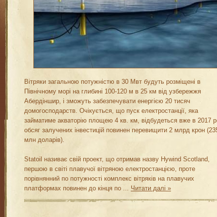
Вітряки загальною потужністю в 30 Мвт будуть розміщені в
Північному морі на глибині 100-120 м в 25 км від узбережжя
Абердіншир, і зможуть забезпечувати енергією 20 тисяч
домогосподарств. Очікується, що пуск електростанції, яка
займатиме акваторію площею 4 кв. км, відбудеться вже в 2017 р
обсяг залучених інвестицій повинен перевищити 2 млрд крон (23
млн доларів).
Statoil називає свій проект, що отримав назву Hywind Scotland,
першою в світі плавучої вітряною електростанцією, проте
порівнянний по потужності комплекс вітряків на плавучих
платформах повинен до кінця по
...
Читати далі »