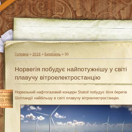
Головна
»
2016
»
Березень
»
30
Норвегія побудує найпотужнішу у світі
плавучу вітроелектростанцію
Норвезький нафтогазовий концерн Statoil побудує біля берегів
Середа
Шотландії найбільшу в світі плавучу вітроелектростанцію.
:15 PM