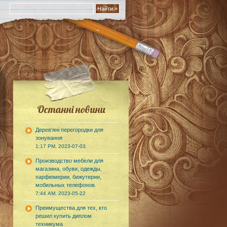
Останні новини
Дерев'яні перегородки для
зонування
1:17 PM, 2023-07-03
Производство мебели для
магазина, обуви, одежды,
парфюмерии, бижутерии,
мобильных телефонов.
7:44 AM, 2023-05-22
Преимущества для тех, кто
решил купить диплом
техникума