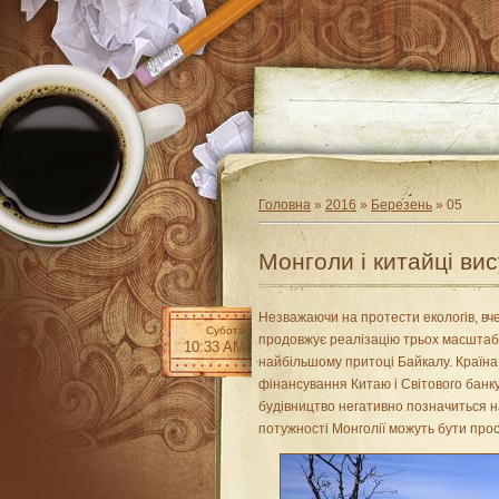
Головна
»
2016
»
Березень
»
05
Монголи і китайці ви
Незважаючи на протести екологів, вче
Субота
продовжує реалізацію трьох масштаб
10:33 AM
найбільшому притоці Байкалу. Країн
фінансування Китаю і Світового банку
будівництво негативно позначиться на
потужності Монголії можуть бути прос