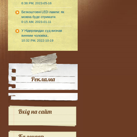
6:38 PM, 2023-05-16
Безкоштовні LED-лампи: як
можна буде отримати.
0:15 AM, 2023-01-11
У Нідерландах суд визнав
винним чоловіка..
10:32 PM, 2022-10-19
Реклама
Вхід на сайт
Календар