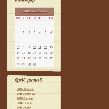
«
БЕРЕЗЕНЬ 2016
»
ПН
ВТ
СР
ЧТ
ПТ
СБ
НД
1
2
3
4
5
6
7
8
9
10
11
12
13
14
15
16
17
18
19
20
21
22
23
24
25
26
27
28
29
30
31
Архів записів
2015 Жовтень
2015 Листопад
2015 Грудень
2016 Січень
2016 Лютий