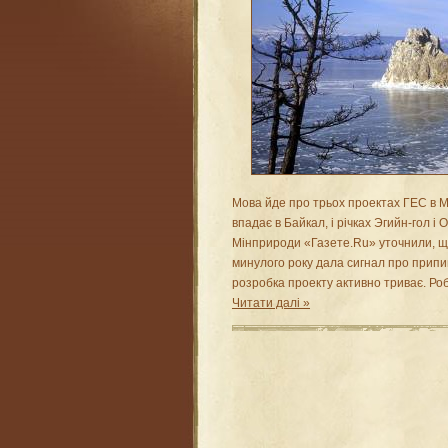
Мова йде про трьох проектах ГЕС в Мо
впадає в Байкал, і річках Эгийн-гол і 
Мінприроди «Газете.Ru» уточнили, що
минулого року дала сигнал про припи
розробка проекту активно триває. Р
Читати далі »