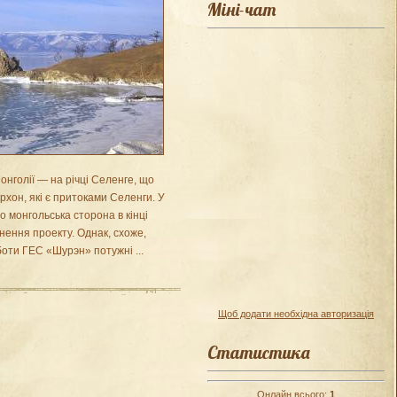
Міні-чат
нголії — на річці Селенге, що
Орхон, які є притоками Селенги. У
 монгольська сторона в кінці
нення проекту. Однак, схоже,
оботи ГЕС «Шурэн» потужні
...
Щоб додати необхідна авторизація
Статистика
Онлайн всього:
1