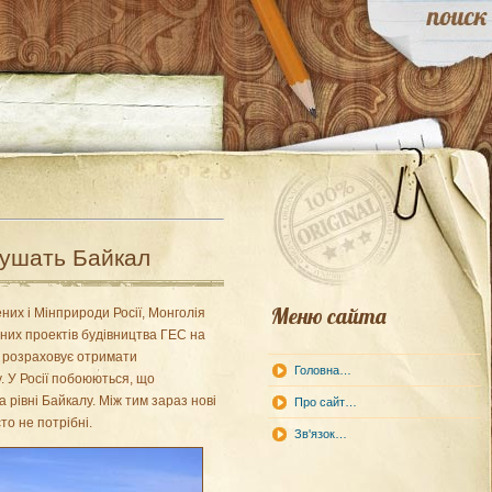
сушать Байкал
Меню сайта
них і Мінприроди Росії, Монголія
них проектів будівництва ГЕС на
а розраховує отримати
Головна…
. У Росії побоюються, що
 рівні Байкалу. Між тим зараз нові
Про сайт…
то не потрібні.
Зв'язок…