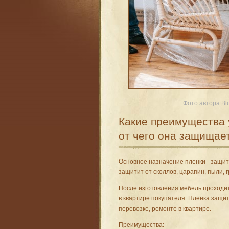
Фото автора Blu
Какие преимущества 
от чего она защищае
Основное назначение пленки - защи
защитит от сколлов, царапин, пыли, г
После изготовления мебель проходит
в квартире покупателя. Пленка защи
перевозке, ремонте в квартире.
Преимущества: