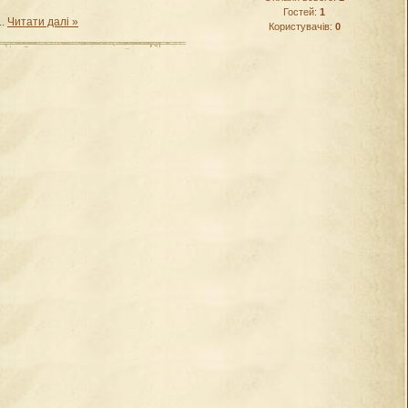
Гостей:
1
..
Читати далі »
Користувачів:
0