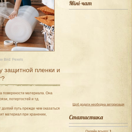
Міні-чат
e Bird: Pexels
у защитной пленки и
т?
та поверхности материала. Она
рязи, потертостей и тд.
Щоб додати необхідна авторизація
 долгий путь прежде чем оказаться
тит материал при хранении,
Статистика
Онлайн всього:
1