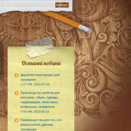
Останні новини
Дерев'яні перегородки для
зонування
1:17 PM, 2023-07-03
Производство мебели для
магазина, обуви, одежды,
парфюмерии, бижутерии,
мобильных телефонов.
7:44 AM, 2023-05-22
Преимущества для тех, кто
решил купить диплом
техникума