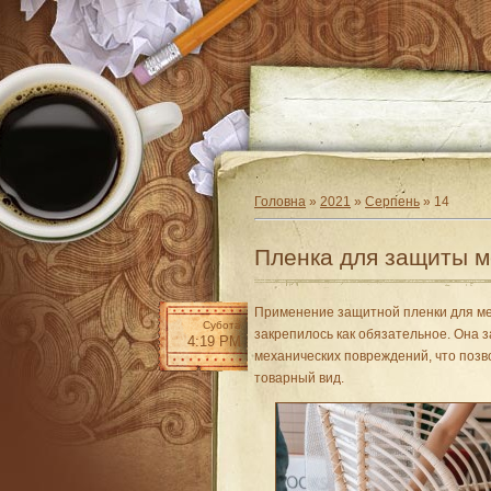
Головна
»
2021
»
Серпень
»
14
Пленка для защиты 
Применение защитной пленки для ме
Субота
закрепилось как обязательное. Она
4:19 PM
механических повреждений, что позв
товарный вид.