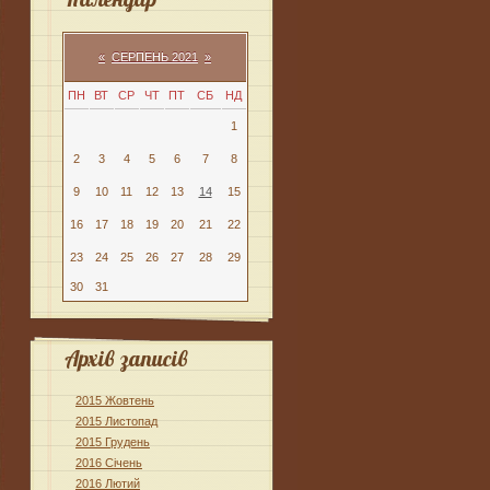
«
СЕРПЕНЬ 2021
»
ПН
ВТ
СР
ЧТ
ПТ
СБ
НД
1
2
3
4
5
6
7
8
9
10
11
12
13
14
15
16
17
18
19
20
21
22
23
24
25
26
27
28
29
30
31
Архів записів
2015 Жовтень
2015 Листопад
2015 Грудень
2016 Січень
2016 Лютий