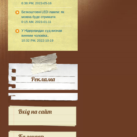
6:38 PM, 2023-05-16
Безкоштовні LED-лампи: як
можна буде отримати.
0:15 AM, 2023-01-11
У Нідерландах суд визнав
винним чоловіка..
10:32 PM, 2022-10-19
Реклама
Вхід на сайт
Календар