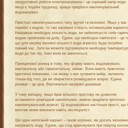
продуктивної роботи електронагрівача – це хороший напір води. 
якщо є подібні труднощі, краще придбати накопичувальний
водонагрівач.
Пристрої накопичувального типу зручні та економні. Якщо у вас
перебої з водою, то такі нагрівачі стануть оптимальним варіанто
Набравши необхідну кількість води, ви забезпечуєте себе гаря
водою приблизно на добу. Єдине, що необхідно пам'ятати – це т
що для нагріву великої кількості води агрегату буде потрібно
певний час. Зате ви можете підтримувати необхідну температур
води до тих пір, поки вона не закінчиться.
Принципової різниці в тому, яку форму мають водонагрівачі,
вертикальну або горизонтальну, немає. Вони мають практично
ідентичні показники, і на якому з них зупинити вибір, залежить
тільки від того, де ви збираєтеся розміщувати апарат. Єдина
різниця – це ціна. Вертикальні нагрівачі дешевше.
У тому випадку, якщо брак вільного простору не дозволяє
встановити громіздкий накопичувач, можна придбати проточно-
накопичувальний агрегат. Ці водонагрівачі настільки прості, що 
монтаж може виконати навіть неспеціаліст.
Ще один непоганий варіант – газові колонки, які досить економн
нагрівають воду. Єдине, що слід враховувати при покупці колон