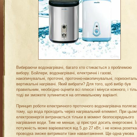
Вибираючи водонагрівачі, багато хто стикається з проблемою
вибору. Бойлери, водонагрівачі, електричні і газові,
накопичувальні, проточні, проточно-накопичувальні, горизонтальн
вертикальні нагрівачі. Який вибрати? Для того, щоб вибір був
правильним, необхідно оцінити всі плюси і мінуси кожного, і тіл
тоді ви зможете зупинитися на оптимальному варіанті.
Принцип роботи електричного проточного водонагрівача полягає
тому, що вода проходить через нагрівальний елемент. При цьом
електроенергія витрачається тільки в момент безпосереднього
нагрівання води. Тим не менше, ці пристрої досить енергоємні. Ї
потужність може варіюватися від 5 до 27 кВт, і не кожна розетка
проводка зможе витримати таке навантаження. Ще одна умова