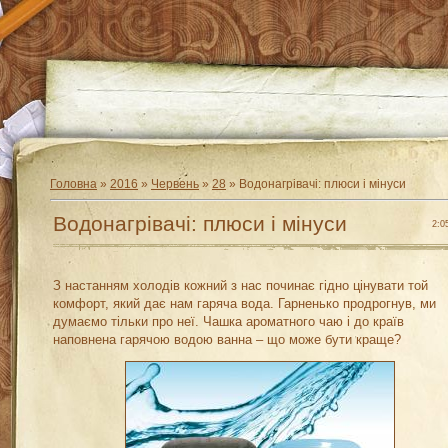
Головна
»
2016
»
Червень
»
28
» Водонагрівачі: плюси і мінуси
Водонагрівачі: плюси і мінуси
2:0
З настанням холодів кожний з нас починає гідно цінувати той
комфорт, який дає нам гаряча вода. Гарненько продрогнув, ми
думаємо тільки про неї. Чашка ароматного чаю і до країв
наповнена гарячою водою ванна – що може бути краще?