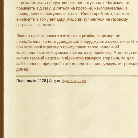
– це залежність продуктивності від потужності. Нагрівачі, які
працюють від газу, діляться на проточні, накопичувальні, з
природною і з примусовою тягою. Єдина проблема, яка може
виникнути в тому випадку, якщо ви зупинитеся на газовому
нагрівачі – це димар.
Якщо в проекті вашого житла така розкіш, як димар, не
передбачена, то його доведеться споруджувати самостійно. Вті
при установці агрегату з примусовою тягою невеликий
коаксіальний димохід може вирішити цю проблему. Але якщо ви
купите газовий нагрівач з відкритою камерою згоряння, то для
забезпечення природної тяги доведеться споруджувати громізд
димар.
Переглядів
:
1128
|
Додав
:
Адміністрація