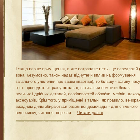
І якщо перше приміщення, в яке потрапляє гість - це передпокій (
вона, безумовно, також надає відчутний вплив на формування
загального уявлення про вашій квартирі), то більшу частину час
гості проводять як раз у вітальні, встигаючи помітити безліч
великих і дрібних деталей, особливостей обробки, меблів, декору
аксесуарів. Крім того, у приміщенні вітальні, як правило, вечорам
вихідним дням збираються разом всі домочадці - для спільного
відпочинку, читання, перегля
...
Читати далі »