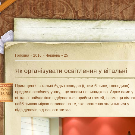
Головна
»
2016
»
Червень
»
25
Як організувати освітлення у вітальні
Приміщення вітальні будь-господар (і, тим більше, господиня)
Субота
приділяє особливу увагу, і це зовсім не випадково. Адже саме у
:15 AM
вітальні найчастіше відбувається прийом гостей, і саме ця кімна
найбільшою мірою впливає на те, яке враження залишиться у
відвідувачів від вашого житла.