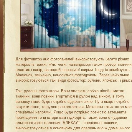
Для фотоштор або фотопанелей використовують багато різних
матеріалів: важкі, м'які легкі, напівпрозорі також прозорі тканини
пластик і папір, на подобі японської ширми. Іноді їх комбінують.
Малюнок, звичайно, наноситься фотодруком. Зараз найбільше
використовуються такі види фотоштор: рулони, японські, і римсь
Так, рулонні фотоштори. Вони являють собою цілий шматок
тканини, вони повинні згортатися в рулон над вікном, в тому
випадку якщо буде потрібно відкрити вікно. Ну а якщо потрібно
закрити вікно, то рулон розгортається. Механізм таких штор має
спеціальні напрямні. Якщо буде потрібно повністю затемнити
приміщення то ці штори вам підходять, також вони є чудовою
альтернативою жалюзям. БЛЕКАУТ - спеціальні тканини,
використовуються в основному для спалень або ж домашнього