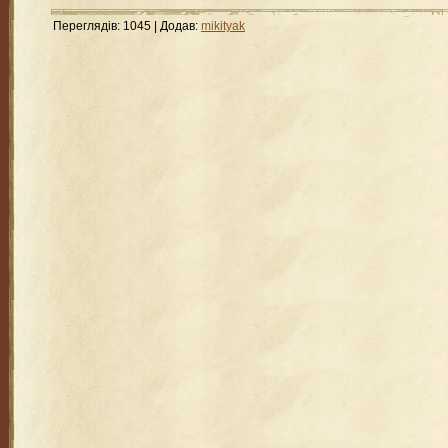
Переглядів
:
1045
|
Додав
:
mikityak