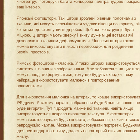
кінотеатру. Фотодрук і багата кольорова палітра чудово прикрас
ваш інтер'єр.
Японські фотоштори. Такі штори зроблені рівними полотнами з
тканини, які можуть переміщатися уздовж віконця по карнизу, ві
кріпиться до стелі у вигляді рейок. Щоб вся конструкція була
міцною, ці штори мають зверху і знизу дуже міцні вставки які
дозволяють тканинам деформуватися. Японські штори також
можна використовувати в якості перегородок для розділення
безлічі просторів.
Римські фотоштори - класика. У таких шторах використовується
синтетичні тканини з зображеннями. Але зображення на цих што
можуть іноді деформуватися, тому що будуть складки, тому
найкраще використовувати малюнок з повторюваними
орнаментами.
Для використання малюнка на шторах, то краще використовува
УФ-друку. У такому варіанті зображення буде більш якісніше і не
буде вигоряти. Тут підходять майже всі тканини, навіть якщо
використовується яскраво виражена текстура. У фотошторах
можна застосовувати будь-які фото, зображення, ескізи а також
репродукцію картин. Можна використовувати портрети. Будь-як
ідея нестандартного типу додасть неповторний вигляд вашому
житлу.