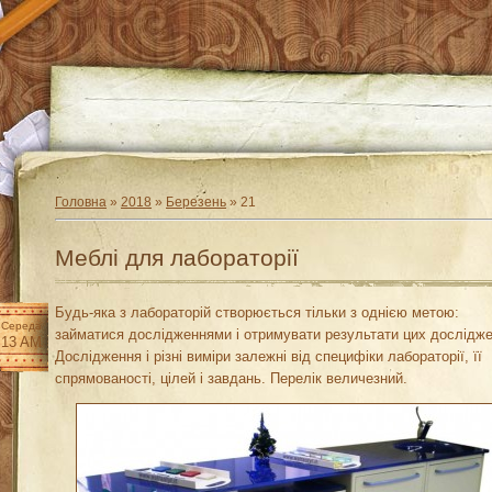
Головна
»
2018
»
Березень
»
21
Меблі для лабораторії
Будь-яка з лабораторій створюється тільки з однією метою:
Середа
займатися дослідженнями і отримувати результати цих дослідже
:13 AM
Дослідження і різні виміри залежні від специфіки лабораторії, її
спрямованості, цілей і завдань. Перелік величезний.