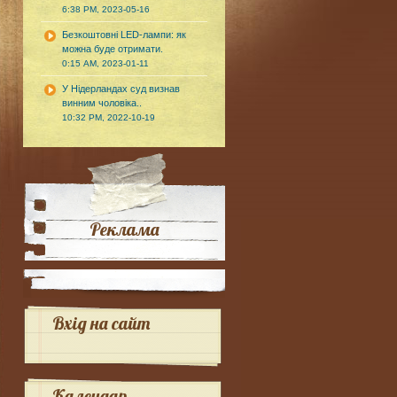
6:38 PM, 2023-05-16
Безкоштовні LED-лампи: як
можна буде отримати.
0:15 AM, 2023-01-11
У Нідерландах суд визнав
винним чоловіка..
10:32 PM, 2022-10-19
Реклама
Вхід на сайт
Календар