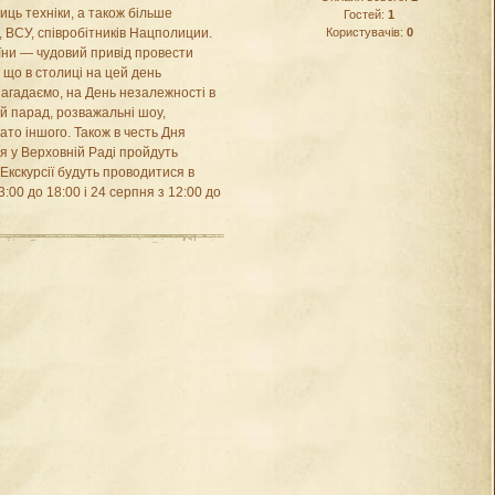
иць техніки, а також більше
Гостей:
1
Користувачів:
0
, ВСУ, співробітників Нацполиции.
аїни — чудовий привід провести
 що в столиці на цей день
Нагадаємо, на День незалежності в
ий парад, розважальні шоу,
то іншого. Також в честь Дня
я у Верховній Раді пройдуть
 Екскурсії будуть проводитися в
3:00 до 18:00 і 24 серпня з 12:00 до