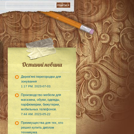
Останні новини
Дерев'яні перегородки для
зонування
1:17 PM, 2023-07-03
Производство мебели для
магазина, обуви, одежды,
парфюмерии, бижутерии,
мобильных телефонов.
7:44 AM, 2023-05-22
Преимущества для тех, кто
решил купить диплом
техникума