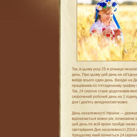
Так, в цьому році 25-я річниця незал
день. При цьому цей день не об'єдну
вийде всього один день. Вихідні на Д
працівників по п'ятиденному графіку
Так, 24 серпня стане додатковим вихі
скорочений робочий день на 1 годину
дня і дев'ять вихідних/святкових.
День незалежності України — держав
відзначається кожен рік, починаючи з
цей день по всій країні пройде низка
святкування Дня незалежності 2016 
Хрещатику який почнеться 24 серпня