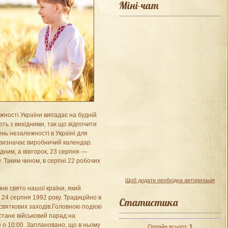
Міні-чат
ежності України випадає на будній
ють з вихідними, так що відпочити
ень незалежності в Україні для
 визначає виробничий календар.
дним, а вівторок, 23 серпня —
. Таким чином, в серпні 22 робочих
Щоб додати необхідна авторизація
не свято нашої країни, який
 24 серпня 1992 року. Традиційно в
Статистика
 святкових заходів.Головною подією
стане військовий парад на
 о 10:00. Заплановано, що в ньому
Онлайн всього:
1