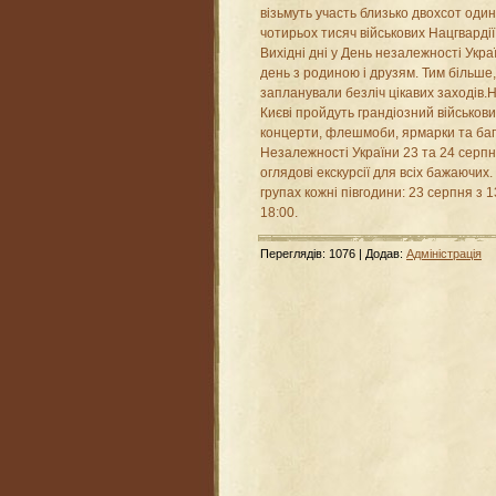
візьмуть участь близько двохсот один
чотирьох тисяч військових Нацгвардії
Вихідні дні у День незалежності Укр
день з родиною і друзям. Тим більше,
запланували безліч цікавих заходів.
Києві пройдуть грандіозний військов
концерти, флешмоби, ярмарки та бага
Незалежності України 23 та 24 серпн
оглядові екскурсії для всіх бажаючих.
групах кожні півгодини: 23 серпня з 1
18:00.
Переглядів
:
1076
|
Додав
:
Адміністрація