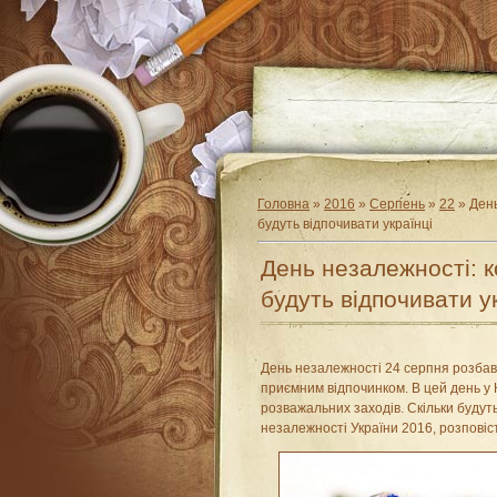
Головна
»
2016
»
Серпень
»
22
» День
будуть відпочивати українці
День незалежності: ко
будуть відпочивати у
День незалежності 24 серпня розбав
приємним відпочинком. В цей день у 
розважальних заходів. Скільки будуть
незалежності України 2016, розповість