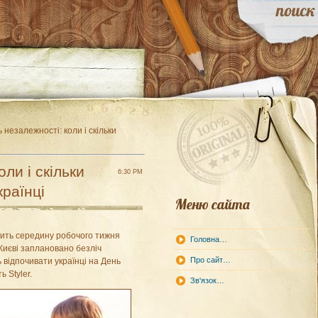
 незалежності: коли і скільки
ли і скільки
6:30 PM
країнці
Меню сайта
ить середину робочого тижня
Головна…
Києві заплановано безліч
Про сайт…
 відпочивати українці на День
 Styler.
Зв'язок…