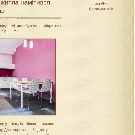
 житла намітився
Гостей:
1
Користувачів:
0
ир
ласу намітився бум малогабаритних
ї Est-a-Tet.
 у зв'язку із зміною загального
оку. Для скорочення бюджету