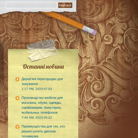
Останні новини
Дерев'яні перегородки для
зонування
1:17 PM, 2023-07-03
Производство мебели для
магазина, обуви, одежды,
парфюмерии, бижутерии,
мобильных телефонов.
7:44 AM, 2023-05-22
Преимущества для тех, кто
решил купить диплом
техникума