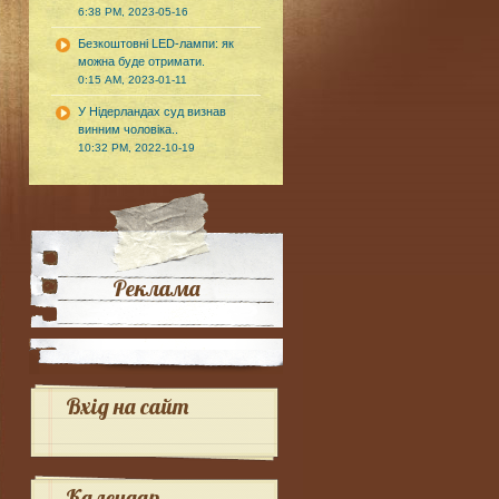
6:38 PM, 2023-05-16
Безкоштовні LED-лампи: як
можна буде отримати.
0:15 AM, 2023-01-11
У Нідерландах суд визнав
винним чоловіка..
10:32 PM, 2022-10-19
Реклама
Вхід на сайт
Календар