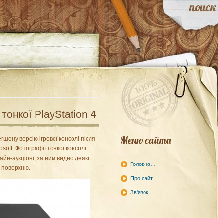
тонкої PlayStation 4
Меню сайта
шену версію ігрової консолі після
soft. Фотографії тонкої консолі
айн-аукціоні, за ним видно деякі
Головна…
у поверхню.
Про сайт…
Зв'язок…