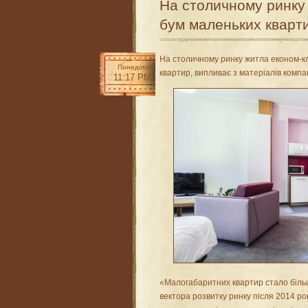
На столичному ринку
бум маленьких кварт
На столичному ринку житла економ-к
Понеділок
квартир, випливає з матеріалів компані
11:17 PM
«Малогабаритних квартир стало більше
вектора розвитку ринку після 2014 р