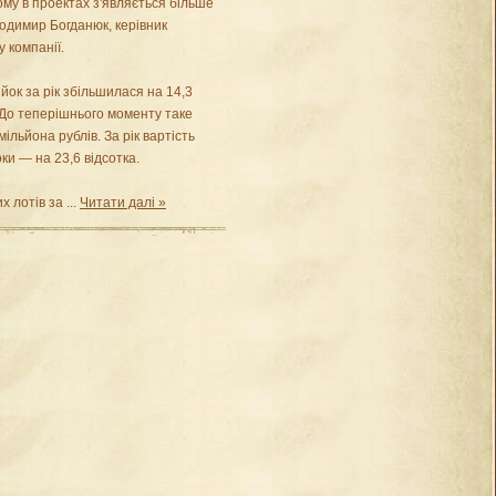
ому в проектах з'являється більше
лодимир Богданюк, керівник
 компанії.
йок за рік збільшилася на 14,3
. До теперішнього моменту таке
ільйона рублів. За рік вартість
ки — на 23,6 відсотка.
х лотів за
...
Читати далі »