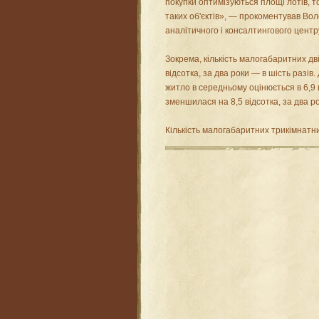
покупки оптимізуються площі лотів, т
таких об'єктів», — прокоментував Во
аналітичного і консалтингового центру
Зокрема, кількість малогабаритних дві
відсотка, за два роки — в шість разів
житло в середньому оцінюється в 6,9 м
зменшилася на 8,5 відсотка, за два ро
Кількість малогабаритних трикімнатни