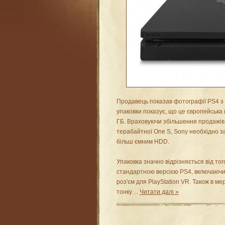
Продавець показав фотографії PS4 з
упаковки показує, що це європейська
ГБ. Враховуючи збільшення продажів 
терабайтної One S, Sony необхідно з
більш ємним HDD.
Упаковка значно відрізняється від тог
стандартною версією PS4, включаючи
роз'єм для PlayStation VR. Також в ме
тонку
...
Читати далі »