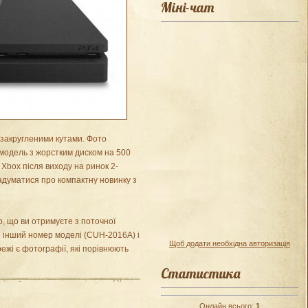
Міні-чат
 закругленими кутами. Фото
 модель з жорстким диском на 500
Xbox після виходу на ринок 2-
адуматися про компактну новинку з
о, що ви отримуєте з поточної
 інший номер моделі (CUH-2016A) і
Щоб додати необхідна авторизація
режі є фотографії, які порівнюють
Статистика
Онлайн всього:
1