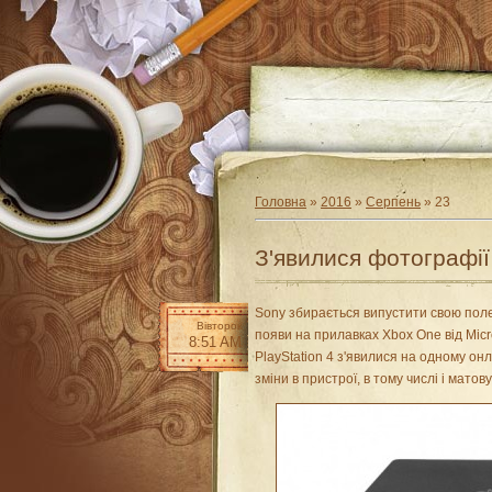
Головна
»
2016
»
Серпень
»
23
З'явилися фотографії 
Sony збирається випустити свою полег
Вівторок
появи на прилавках Xbox One від Micro
8:51 AM
PlayStation 4 з'явилися на одному онл
зміни в пристрої, в тому числі і матов