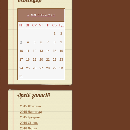
«
ЛИПЕНЬ 2023
»
ПН
ВТ
СР
ЧТ
ПТ
СБ
НД
1
2
3
4
5
6
7
8
9
10
11
12
13
14
15
16
17
18
19
20
21
22
23
24
25
26
27
28
29
30
31
Архів записів
2015 Жовтень
2015 Листопад
2015 Грудень
2016 Січень
2016 Лютий