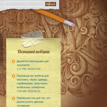
Останні новини
Дерев'яні перегородки для
зонування
1:17 PM, 2023-07-03
Производство мебели для
магазина, обуви, одежды,
парфюмерии, бижутерии,
мобильных телефонов.
7:44 AM, 2023-05-22
Преимущества для тех, кто
решил купить диплом
техникума