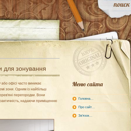
и для зонування
Меню сайта
 або офісі часто виникає
емі зони. Одним із найбільш
ерев'яні перегородки. Вони
Головна…
практичність, надаючи приміщенню
Про сайт…
Зв'язок…