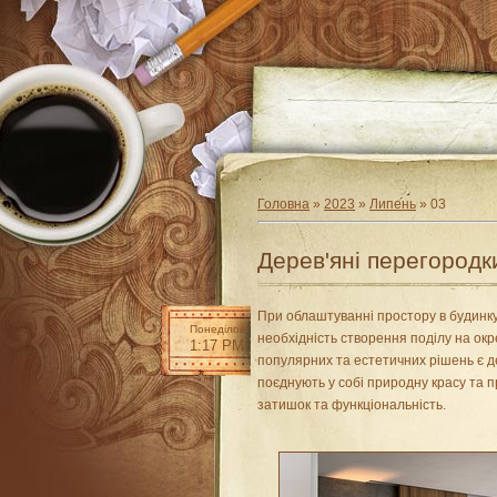
Головна
»
2023
»
Липень
»
03
Дерев'яні перегородк
При облаштуванні простору в будинку
Понеділок
необхідність створення поділу на окр
1:17 PM
популярних та естетичних рішень є д
поєднують у собі природну красу та 
затишок та функціональність.