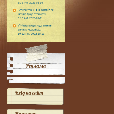
6:38 PM, 2023-05-16
Безкоштовні LED-лампи: як
можна буде отримати.
0:15 AM, 2023-01-11
У Нідерландах суд визнав
винним чоловіка..
10:32 PM, 2022-10-19
Реклама
Вхід на сайт
Календар