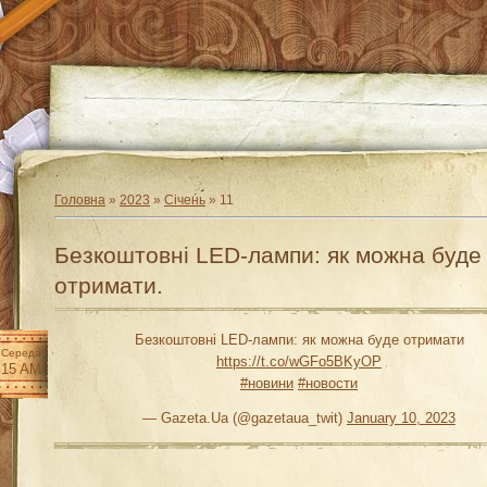
Головна
»
2023
»
Січень
»
11
Безкоштовні LED-лампи: як можна буде
отримати.
Безкоштовні LED-лампи: як можна буде отримати
Середа
https://t.co/wGFo5BKyOP
:15 AM
#новини
#новости
— Gazeta.Ua (@gazetaua_twit)
January 10, 2023