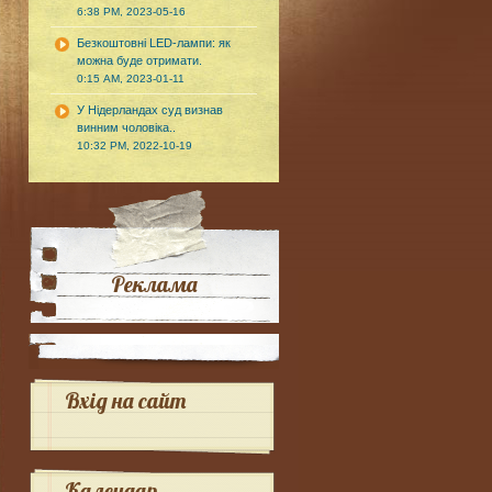
6:38 PM, 2023-05-16
Безкоштовні LED-лампи: як
можна буде отримати.
0:15 AM, 2023-01-11
У Нідерландах суд визнав
винним чоловіка..
10:32 PM, 2022-10-19
Реклама
Вхід на сайт
Календар