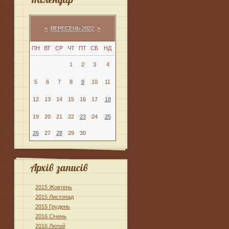
«
ВЕРЕСЕНЬ 2022
»
ПН
ВТ
СР
ЧТ
ПТ
СБ
НД
1
2
3
4
5
6
7
8
9
10
11
12
13
14
15
16
17
18
19
20
21
22
23
24
25
26
27
28
29
30
Архів записів
2015 Жовтень
2015 Листопад
2015 Грудень
2016 Січень
2016 Лютий