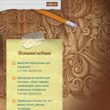
Останні новини
Дерев'яні перегородки для
зонування
1:17 PM, 2023-07-03
Производство мебели для
магазина, обуви, одежды,
парфюмерии, бижутерии,
мобильных телефонов.
7:44 AM, 2023-05-22
Преимущества для тех, кто
решил купить диплом
техникума