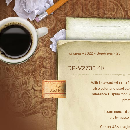
Головна
»
2022
»
Вересень
»
25
DP-V2730 4K
With its award-winning f
Неділя
false color and pixel v
9:50 PM
Reference Display monito
prof
Learn more:
htt
pic.twitter
— Canon USA Imagi