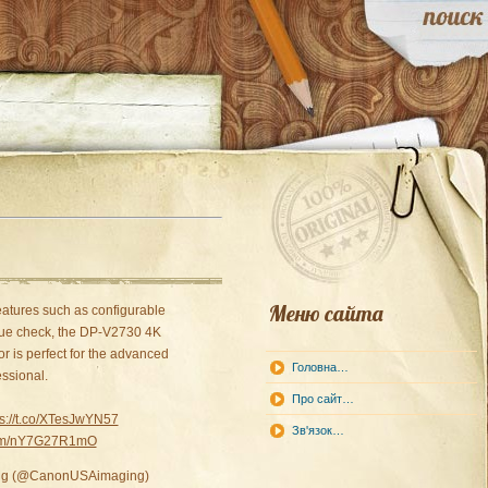
Меню сайта
eatures such as configurable
alue check, the DP-V2730 4K
r is perfect for the advanced
Головна…
essional.
Про сайт…
ps://t.co/XTesJwYN57
Зв'язок…
.com/nY7G27R1mO
ng (@CanonUSAimaging)