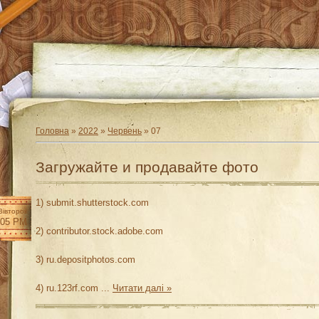
Головна
»
2022
»
Червень
»
07
Загружайте и продавайте фото
1)
submit.shutterstock.com
Вівторок
:05 PM
2)
contributor.stock.adobe.com
3)
ru.depositphotos.com
4)
ru.123rf.com
...
Читати далі »