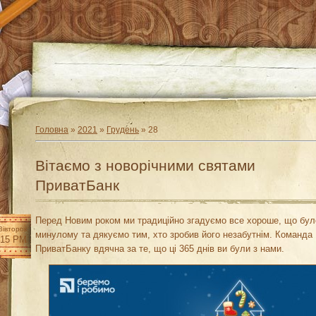
Головна
»
2021
»
Грудень
»
28
Вітаємо з новорічними святами
ПриватБанк
Перед Новим роком ми традиційно згадуємо все хороше, що бул
Вівторок
минулому та дякуємо тим, хто зробив його незабутнім. Команда
:15 PM
ПриватБанку вдячна за те, що ці 365 днів ви були з нами.