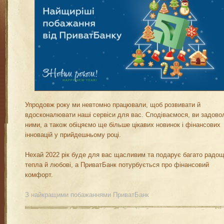
Упродовж року ми невтомно працювали, щоб розвивати й
вдосконалювати наші сервіси для вас. Сподіваємося, ви задово
ними, а також обіцяємо ще більше цікавих новинок і фінансових
інновацій у прийдешньому році.
Нехай 2022 рік буде для вас щасливим та подарує багато радощ
тепла й любові, а ПриватБанк потурбується про фінансовий
комфорт.
З найкращими побажаннями ПриватБанк