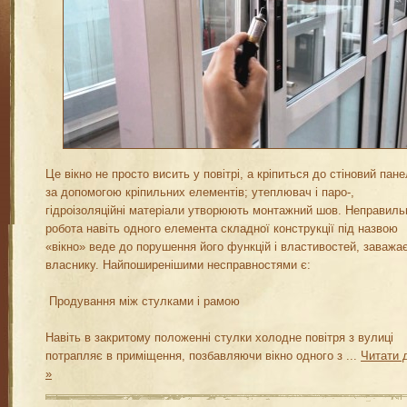
Це вікно не просто висить у повітрі, а кріпиться до стіновий пане
за допомогою кріпильних елементів; утеплювач і паро-,
гідроізоляційні матеріали утворюють монтажний шов. Неправиль
робота навіть одного елемента складної конструкції під назвою
«вікно» веде до порушення його функцій і властивостей, заважа
власнику. Найпоширенішими несправностями є:
Продування між стулками і рамою
Навіть в закритому положенні стулки холодне повітря з вулиці
потрапляє в приміщення, позбавляючи вікно одного з
...
Читати 
»