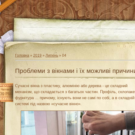
Головна
»
2019
»
Липень
»
04
Проблеми з вікнами і їх можливі причин
Сучасні вікна з пластику, алюмінію або дерева - це складний
Четвер
механізм, що складається з багатьох частин. Профіль, склопаке
:39 PM
фурнітура ... причому, існують вони не самі по собі, а в складній
системі під назвою «сучасне вікно».