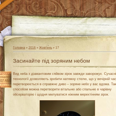
Головна
»
2016
»
Жовтень
»
17
Засинайте під зоряним небом
Вид неба з діамантовим сяйвом зірок завжди заворожує. Сучасн
неділок
технології дозволяють зробити натяжну стелю, що у вечірній ча
:07 AM
перетворюється в справжнє диво – зоряне небо у вас вдома. Та
способом можна перетворити вітальню або спальню в чарівну
обсерваторію і щодня милуватися ніжним мерехтінням зірок.