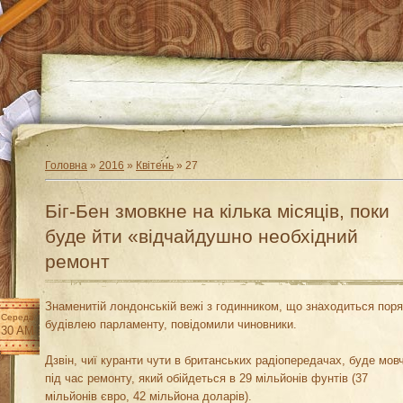
Головна
»
2016
»
Квітень
»
27
Біг-Бен змовкне на кілька місяців, поки
буде йти «відчайдушно необхідний
ремонт
Знаменитій лондонській вежі з годинником, що знаходиться поря
Середа
будівлею парламенту, повідомили чиновники.
:30 AM
Дзвін, чиї куранти чути в британських радіопередачах, буде мов
під час ремонту, який обійдеться в 29 мільйонів фунтів (37
мільйонів євро, 42 мільйона доларів).