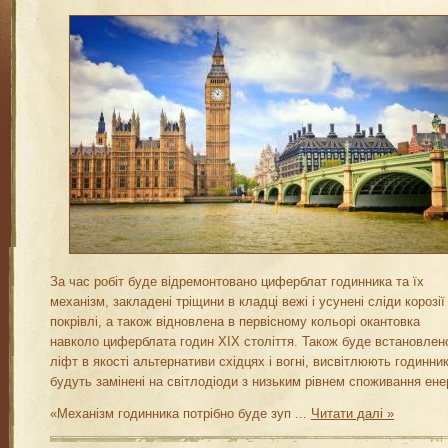
За час робіт буде відремонтовано циферблат годинника та їх
механізм, закладені тріщини в кладці вежі і усунені сліди корозії
покрівлі, а також відновлена в первісному кольорі окантовка
навколо циферблата годин XIX століття. Також буде встановлен
ліфт в якості альтернативи східцях і вогні, висвітлюють годинник
будуть замінені на світлодіоди з низьким рівнем споживання енер
«Механізм годинника потрібно буде зуп
...
Читати далі »