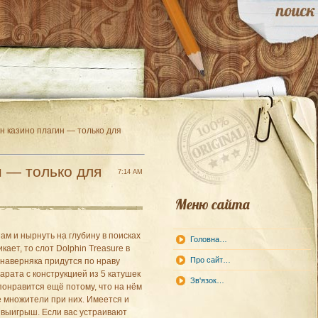
н казино плагин — только для
н — только для
7:14 AM
Меню сайта
ам и нырнуть на глубину в поисках
Головна…
ает, то слот Dolphin Treasure в
Про сайт…
 наверняка придутся по нраву
рата с конструкцией из 5 катушек
Зв'язок…
понравится ещё потому, что на нём
 множители при них. Имеется и
й выигрыш. Если вас устраивают