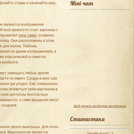
Міні-чат
Делайте ставки и начинайте игру.
ре являются изображения
йтинге важности стоит картинка с
зображения
типа таких
: осьминог,
репаха. Они расположены в этом
и для игрока. Пейзаж,
является диким изображением, а
уже классической в сюжетах
м разброса.
может замещать любые другие
асти не имеет. Сундук в игре сам
банах где угодно. Ему совершенно
очно появиться трём картинкам в
 стали доступны бесплатные
раиваются, а сами вращения могут
 сундуков.
Щоб додати необхідна авторизація
Статистика
чения своего выигрыша. Для этого
 риск. Мероприятие является
Онлайн всього:
1