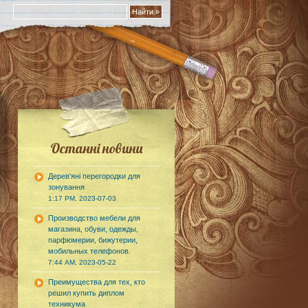
Останні новини
Дерев'яні перегородки для
зонування
1:17 PM, 2023-07-03
Производство мебели для
магазина, обуви, одежды,
парфюмерии, бижутерии,
мобильных телефонов.
7:44 AM, 2023-05-22
Преимущества для тех, кто
решил купить диплом
техникума