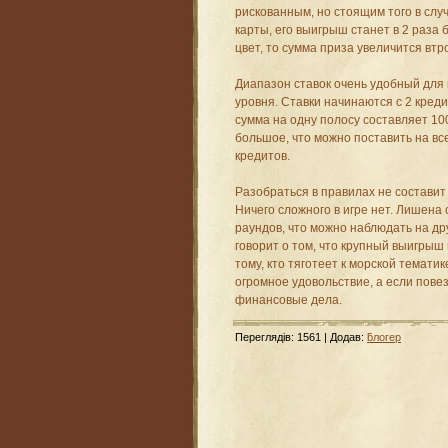
рискованным, но стоящим того в случ
карты, его выигрыш станет в 2 раза 
цвет, то сумма приза увеличится втр
Диапазон ставок очень удобный для
уровня. Ставки начинаются с 2 кред
сумма на одну полосу составляет 10
большое, что можно поставить на все
кредитов.
Разобраться в правилах не составит
Ничего сложного в игре нет. Лишена
раундов, что можно наблюдать на дру
говорит о том, что крупный выигрыш
тому, кто тяготеет к морской тематик
огромное удовольствие, а если пове
финансовые дела.
Переглядів
:
1561
|
Додав
:
ƃлогер