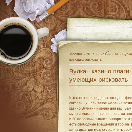
Головна
»
2017
»
Липень
»
14
» Вулка
умеющих рисковать
Вулкан казино плаги
умеющих рисковать
Кто хочет присоединиться к дельфин
сокровищ? Если такое желание возник
казино Вулкан - именно для вас. Вам
мультипликационные персонажи аппа
и 20 полосами выплат. Аппарат вам 
есть свободные вращения и тройные
мини-игра, где можно увеличить сво