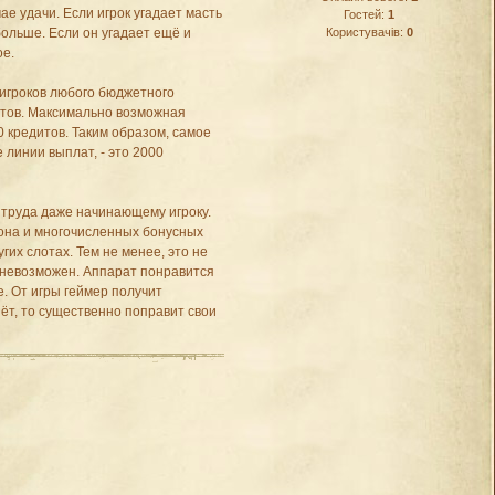
ае удачи. Если игрок угадает масть
Гостей:
1
Користувачів:
0
больше. Если он угадает ещё и
ое.
 игроков любого бюджетного
итов. Максимально возможная
0 кредитов. Таким образом, самое
 линии выплат, - это 2000
 труда даже начинающему игроку.
 она и многочисленных бонусных
гих слотах. Тем не менее, это не
 невозможен. Аппарат понравится
е. От игры геймер получит
зёт, то существенно поправит свои