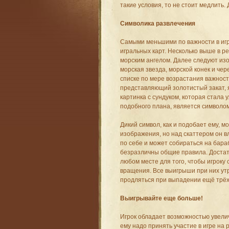
такие условия, то не стоит медлить. 
Символика развлечения
Самыми меньшими по важности в иг
игральных карт. Несколько выше в ре
морским ангелом. Далее следуют и
морская звезда, морской конек и че
списке по мере возрастания важност
представляющий золотистый закат, 
картинка с сундуком, которая стала 
подобного плана, является символо
Дикий символ, как и подобает ему, 
изображения, но над скаттером он вл
по себе и может собираться на бара
безразличны общие правила. Достат
любом месте для того, чтобы игроку
вращения. Все выигрыши при них ут
продляться при выпадении ещё трёх
Выигрывайте еще больше!
Игрок обладает возможностью увели
ему надо принять участие в игре на