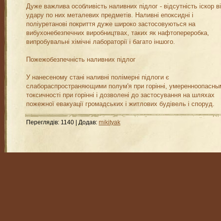
Дуже важлива особливість наливних підлог - відсутність іскор в
удару по них металевих предметів. Наливні епоксидні і
поліуретанові покриття дуже широко застосовуються на
вибухонебезпечних виробництвах, таких як нафтопереробка,
випробувальні хімічні лабораторії і багато іншого.
Пожежобезпечність наливних підлог
У нанесеному стані наливні полімерні підлоги є
слабораспространяющими полум'я при горінні, умеренноопасны
токсичності при горінні і дозволені до застосування на шляхах
пожежної евакуації громадських і житлових будівель і споруд.
Переглядів
:
1140
|
Додав
:
mikityak