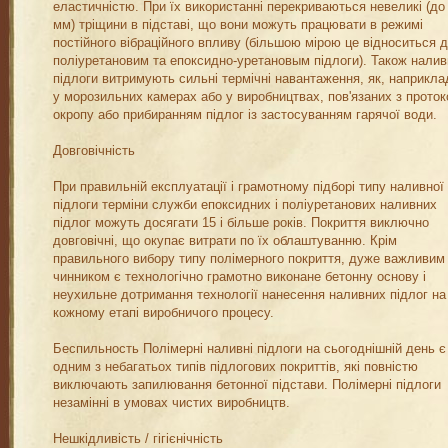
еластичністю. При їх використанні перекриваються невеликі (до
мм) тріщини в підставі, що вони можуть працювати в режимі
постійного вібраційного впливу (більшою мірою це відноситься 
поліуретановим та епоксидно-уретановым підлоги). Також налив
підлоги витримують сильні термічні навантаження, як, наприкла
у морозильних камерах або у виробництвах, пов'язаних з прото
окропу або прибиранням підлог із застосуванням гарячої води.
Довговічність
При правильній експлуатації і грамотному підборі типу наливної
підлоги терміни служби епоксидних і поліуретанових наливних
підлог можуть досягати 15 і більше років. Покриття виключно
довговічні, що окупає витрати по їх облаштуванню. Крім
правильного вибору типу полімерного покриття, дуже важливим
чинником є технологічно грамотно виконане бетонну основу і
неухильне дотримання технології нанесення наливних підлог на
кожному етапі виробничого процесу.
Беспильность Полімерні наливні підлоги на сьогоднішній день є
одним з небагатьох типів підлогових покриттів, які повністю
виключають запилювання бетонної підстави. Полімерні підлоги
незамінні в умовах чистих виробництв.
Нешкідливість / гігієнічність