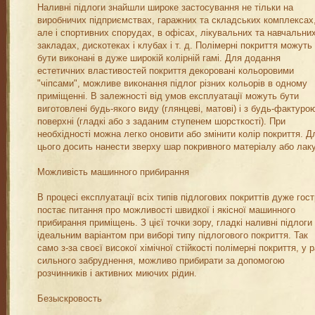
Наливні підлоги знайшли широке застосування не тільки на
виробничих підприємствах, гаражних та складських комплексах
але і спортивних спорудах, в офісах, лікувальних та навчальни
закладах, дискотеках і клубах і т. д. Полімерні покриття можуть
бути виконані в дуже широкій колірній гамі. Для додання
естетичних властивостей покриття декоровані кольоровими
"чіпсами", можливе виконання підлог різних кольорів в одному
приміщенні. В залежності від умов експлуатації можуть бути
виготовлені будь-якого виду (глянцеві, матові) і з будь-фактуро
поверхні (гладкі або з заданим ступенем шорсткості). При
необхідності можна легко оновити або змінити колір покриття. Д
цього досить нанести зверху шар покривного матеріалу або лаку
Можливість машинного прибирання
В процесі експлуатації всіх типів підлогових покриттів дуже гос
постає питання про можливості швидкої і якісної машинного
прибирання приміщень. З цієї точки зору, гладкі наливні підлоги
ідеальним варіантом при виборі типу підлогового покриття. Так
само з-за своєї високої хімічної стійкості полімерні покриття, у р
сильного забруднення, можливо прибирати за допомогою
розчинників і активних миючих рідин.
Безыскровость