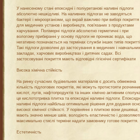
У нанесеному стані епоксидні і поліуретанові наливні підлоги
абсолютно нешкідливі. На наливних підлогах не заводяться
бактерії і мікроорганізми, що вкрай важливо при виборі покриття
для медичних установ і виробництв, пов'язаних з продуктами
харчування. Полімерні підлоги абсолютно герметичні і при
вологому прибиранні у основу підлоги не проникає вода, що
негативно позначається на термінах служби інших типів покритті
Такі підлоги дозволені до застосування в медичних і навчальни
закладах, харчових виробництвах і дитячих садах. Всі
застосовувані покриття мають відповідні гігієнічні сертифікати
Висока хімічна стійкість
На ринку сучасних будівельних матеріалів є досить обмежена
кількість підлогових покриттів, які можуть протистояти розчинник
кислот, лугів, нафтопродуктів та інших хімічно активним сполук
це кислототривка плитка та епоксидні наливні підлоги. Епоксидн
наливні підлоги найбільш оптимальне рішення для додання осн
високої хімічної стійкості. У порівнянні з плиткою вони дешевші,
мають значно менше швів, володіють еластичністю і дозволяют
максимально стислі терміни надати замовнику готове покриття.
Естетичність