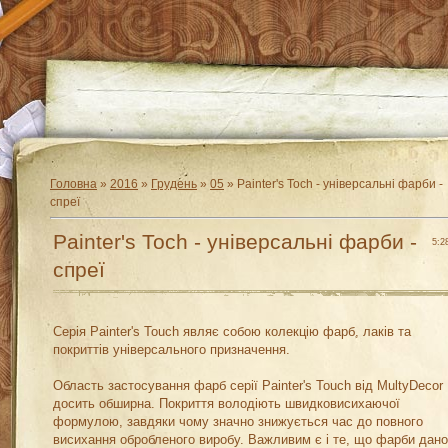
Головна
»
2016
»
Грудень
»
05
» Painter's Toch - універсальні фарби -
спреї
Painter's Toch - універсальні фарби -
5:2
спреї
Серія Painter's Touch являє собою колекцію фарб, лаків та
покриттів універсального призначення.
Область застосування фарб серії Painter's Touch від MultyDecor
досить обширна. Покриття володіють швидковисихаючої
формулою, завдяки чому значно знижується час до повного
висихання обробленого виробу. Важливим є і те, що фарби дано