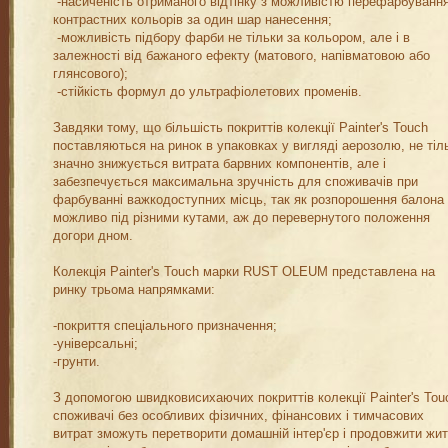
-насиченість отриманого відтінку з можливістю перефарбуванн
контрастних кольорів за один шар нанесення;
-можливість підбору фарби не тільки за кольором, але і в
залежності від бажаного ефекту (матового, напівматовою або
глянсового);
-стійкість формул до ультрафіолетових променів.
Завдяки тому, що більшість покриттів колекції Painter's Touch
поставляються на ринок в упаковках у вигляді аерозолю, не тіл
значно знижується витрата барвних компонентів, але і
забезпечується максимальна зручність для споживачів при
фарбуванні важкодоступних місць, так як розпорошення балона
можливо під різними кутами, аж до перевернутого положення
догори дном.
Колекція Painter's Touch марки RUST OLEUM представлена на
ринку трьома напрямками:
-покриття спеціального призначення;
-універсальні;
-грунти.
З допомогою швидковисихаючих покриттів колекції Painter's Tou
споживачі без особливих фізичних, фінансових і тимчасових
витрат зможуть перетворити домашній інтер'єр і продовжити жи