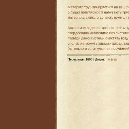
Матеріал труб вибирається на ваш ро
більшої популярності набувають труб
матеріалу, стійкого до тиску грунту, і
Автономне водопостачання навіть від
свердловина немислимо без системи
Фільтри даної системи очистять воду 
сполук, які можуть завдати шкоди ваш
(котельного устаткування, посудомийні
Переглядів
:
1690
|
Додав
:
mikityak