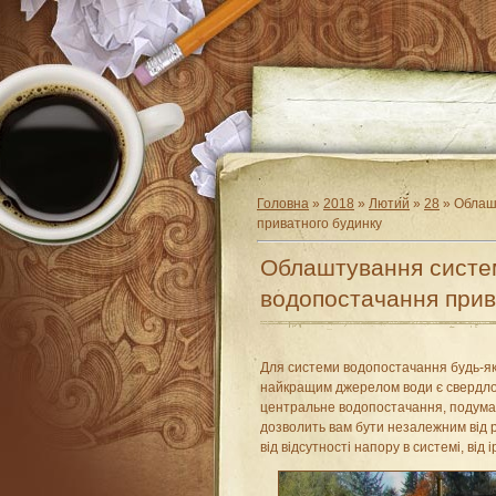
Головна
»
2018
»
Лютий
»
28
» Облаш
приватного будинку
Облаштування систе
водопостачання прив
Для системи водопостачання будь-як
найкращим джерелом води є свердлов
центральне водопостачання, подумай
дозволить вам бути незалежним від р
від відсутності напору в системі, від і