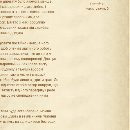
о агрегату було якомога менше.
Гостей:
1
і свердловини дуже хибно, і
Користувачів:
0
внянна з вартістю самого насоса.
 різних виробників, але
оси. Багато з них (особливо
удований захист від стрибків
електродвигуна.
цювати постійно - інакше його
о щоб оптимізувати його роботу
ння автоматики, яке до того ж
 домашньому водопроводі. Для цих
дравлічний бак і реле тиску.
 будинку з таким набором
ння таким же, як і в міській
трібно буде лише відкрити кран. До
віднести стабілізатор напруги, що
захисту від його перегріву і реле
и насос не споряджений ними
атики буде встановлено, можна
розміщують в землі нижче глибини
у, взимку ви залишитеся без води,
ь.