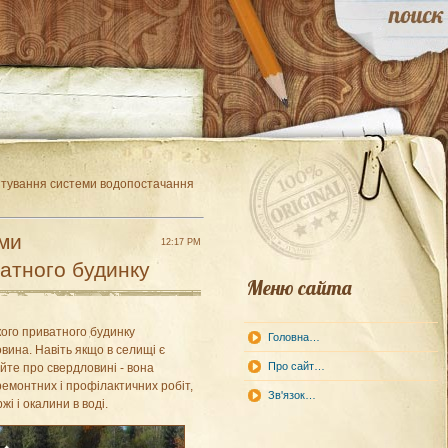
тування системи водопостачання
ми
12:17 PM
атного будинку
Меню сайта
ого приватного будинку
Головна…
ина. Навіть якщо в селищі є
Про сайт…
те про свердловині - вона
емонтних і профілактичних робіт,
Зв'язок…
ржі і окалини в воді.