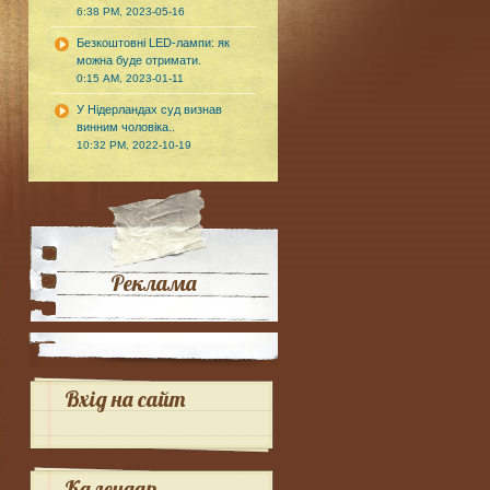
6:38 PM, 2023-05-16
Безкоштовні LED-лампи: як
можна буде отримати.
0:15 AM, 2023-01-11
У Нідерландах суд визнав
винним чоловіка..
10:32 PM, 2022-10-19
Реклама
Вхід на сайт
Календар