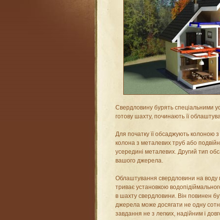
Свердловину бурять спеціальними ус
готову шахту, починають її облаштув
Для початку її обсаджують колоною з
колона з металевих труб або подвій
усередині металевих. Другий тип об
вашого джерела.
Облаштування свердловини на воду 
триває установкою водопідіймальног
в шахту свердловини. Він повинен бу
джерела може досягати не одну сотню
завдання не з легких, надійним і дов