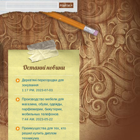
Останні новини
Дерев'яні перегородки для
зонування
1:17 PM, 2023-07-03
Производство мебели для
магазина, обуви, одежды,
парфюмерии, бижутерии,
мобильных телефонов.
7:44 AM, 2023-05-22
Преимущества для тех, кто
решил купить диплом
техникума