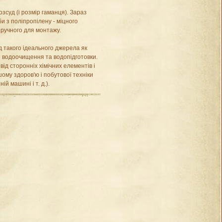
зсуд (і розмір гаманця). Зараз
и з поліпропілену - міцного
 зручного для монтажу.
 такого ідеального джерела як
 водоочищення та водопідготовки.
від сторонніх хімічних елементів і
ому здоров'ю і побутової техніки
й машині і т. д.).