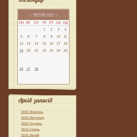
«
ЛЮТИЙ 2018
»
ПН
ВТ
СР
ЧТ
ПТ
СБ
НД
1
2
3
4
5
6
7
8
9
10
11
12
13
14
15
16
17
18
19
20
21
22
23
24
25
26
27
28
Архів записів
2015 Жовтень
2015 Листопад
2015 Грудень
2016 Січень
2016 Лютий