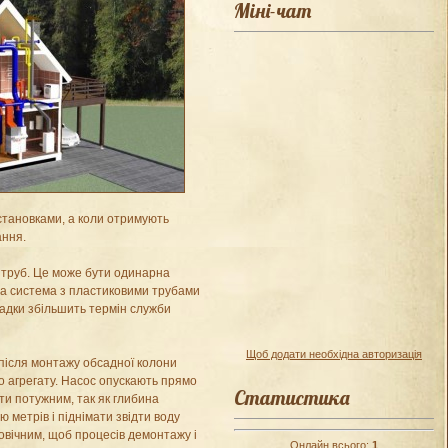
Міні-чат
тановками, а коли отримують
ання.
 труб. Це може бути одинарна
на система з пластиковими трубами
садки збільшить термін служби
Щоб додати необхідна авторизація
після монтажу обсадної колони
о агрегату. Насос опускають прямо
Статистика
ти потужним, так як глибина
 метрів і піднімати звідти воду
говічним, щоб процесів демонтажу і
Онлайн всього:
1