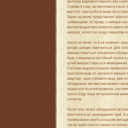
монтажу відремонтованого або новог
Справа в тому, що витягувати насос з
вартість такої роботи може бути порі
Зараз на ринку представлені агрегати
найкращими, по праву, є німецькі нас
високопродуктивні апарати) мають вб
напруги, холостого ходу і перегріву 
Насос не може, та й не повинен, пра
ресурс швидко закінчується. Для тог
використовується спеціальне обладна
буде створювати постійний натиск в
цілей використовується мембранний гі
Система водопостачання приватного
пристроїв буде по зручності використа
квартирі - щоб отримати воду, вам по
обладнання автоматики можна також 
подається на електродвигун, системи 
сухого ходу, якщо встановлений вам
спочатку.
Після того, як все обладнання автом
приступати до прокладання труб. Їх 
промерзання грунту, в іншому випадк
так як труби просто напросто лопнут