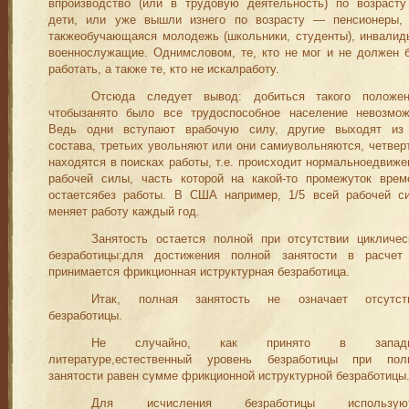
впроизводство (или в трудовую деятельность) по возраст
дети, или уже вышли изнего по возрасту — пенсионеры,
такжеобучающаяся молодежь (школьники, студенты), инвалид
военнослужащие. Однимсловом, те, кто не мог и не должен 
работать, а также те, кто не искалработу.
Отсюда следует вывод: добиться такого положен
чтобызанято было все трудоспособное население невозмож
Ведь одни вступают врабочую силу, другие выходят из
состава, третьих увольняют или они самиувольняются, четвер
находятся в поисках работы, т.е. происходит нормальноедвиже
рабочей силы, часть которой на какой-то промежуток врем
остаетсябез работы. В США например, 1/5 всей рабочей с
меняет работу каждый год.
Занятость остается полной при отсутствии цикличес
безра­ботицы:для достижения полной занятости в расчет
принимается фрикционная иструктурная безработица.
Итак, полная занятость не означает отсутст
безработицы.
Не случайно, как принято в западн
литературе,естественный уровень безработицы при пол
занятости равен сумме фрикционной иструктурной безработицы
Для исчисления безработицы использую