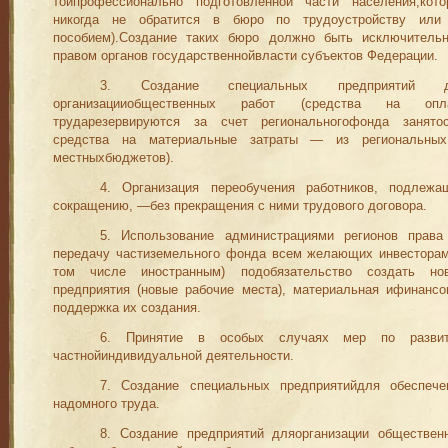
тойпрофессионально подготовленной части нас
е
­ления,кот
никогда не обратится в бюро по трудоустройству или
пособием).Создание таких бюро должно быть исключитель
правом органов государственнойвласти субъектов
Ф
едерации.
3. Создание специальных предприятий 
организацииобществен
ных работ (средства на опл
трударезервируются за счет
регио
нального
фонда занятос
средства на материальные затраты — из региональны
местныхбюджетов).
4. Организация переобучения работников
, подлежа
сокращению
, —
без прекращения с ни
м
и трудового договора.
5. Использование администрациями регион
ов права
переда
ч
у части
з
емельного фонда всем желающи
х инвесторам
том числе иностранным) подобязательство создать но
предприятия (новые рабочие места), материальная ифинансо
поддержка их создания.
6. Принятие в особых случаях мер по разви
частнойиндиви
дуальной деятельности.
7. Создание специальных предприяти
й
для обеспече
надомного труда.
8. Со
з
дание предприятий дляорганизации обществен