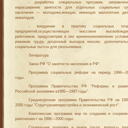
- разработка специальных программ, направлен
нарасширение занятости для отдельных социальных гр
населения — молодежи,женщин, имеющих малолетних дет
инвалидов;
- внедрение в практику социальных пла
предприятий,осуществ­ляющих массовое высвобожде
работников, предусмотрев в них временноеи
з
менение услови
режимов труда, досрочный выходна пенсию, дополнитель
социальные льготы для увольняемых.
Литература
Закон
Р
Ф
"О занятости населения в
Р
Ф
".
Программа социальных реформ на период
1996
—2
годы.
Программа Правительства
Р
Ф
"Реформы и разви
Российской экономики в1995—1997 годы
"
.
Среднесрочная программа Правительства Р
Ф на 19
2000 годы
"
Структурнаяперестройка и экономический рост".
Комплексная программа мер по созданию и сохране
рабочихмест на
1
996
—2
000 годы.
Социальная политика и рынок труда: вопросы тео