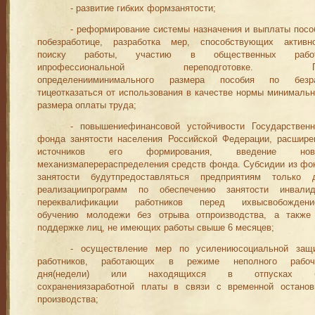
-
развитие гибких формзанятости;
- реформирование системы назначения и выплаты посо
побезработице, разработка мер, способствующих активн
поиску ра
­боты, участию в общественных рабо
ипрофессиональной
перепод
готовке. П
определенииминимального размера пособия по безр
тицеотказаться от использования в качестве
нормы
минимальн
размера оплаты труда;
-
повы
ш
ениефинансовой устойчивости Государственн
фонда занятости населения Российской
Федерации, расшире
источников его формирования
, введение ново
механиз
м
аперераспределения средств фонда. Субсидии из фо
занятости будутпредоставляться предприятия
м
только д
реализациипрогра
м
м по обеспечению заня
­тости инвалид
переквалификации работников перед ихвысвобожде
ни
обучению молодежи без отрыва отпроизводства, а также
поддержке лиц, не имеющих работы свыше 6 месяцев;
-
осуществление мер по усилениюсоциальной защ
работников, работающих в режиме неполного рабоч
дня(недели) или находящих
ся в отпусках б
сохранениязаработной платы в связи с временной останов
производства;