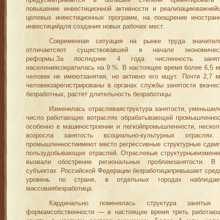
предусматривается в большей степени ориентировать
по
вышение инвестиционной активности и реализациюважней
целевых инвестиционных программ, на поощрение иностран
инвестицийдля создания новых рабочих мест.
Современная ситуация на рынке труда значител
отличаетсяот существовавшей в начале экономичес
рефор
м
ы.За последние 4 года численность занят
населен
и
ясок
р
атилась на 9 %. В настоящее вре
мя более 6,5
человек не и
м
еютзанятия
,
но активно его ищут. Почти
2,7
человекзарегистрированы в органах
с
лужбы занятости вкачес
безработных, растет длительность без
работицы.
Из
м
енилась отраслеваяструктура занятости,
у
меньшил
число работающих вотраслях обрабатывающей промышленнос
особенно в машиностроении и легкойпромышленности, нескол
возросла заня
тость всоциально
-
культурных отраслях
промышленностиимеют место регрессивные структурные сдвиг
поль
з
удобывающих отраслей. Отраслев
ы
е структурныеизмене
вы
з
вали обострение региональных проблемзанятости. В
субъектах
Российской
Федерации безрабо
тицапревышает сред
уровень по стране, в отдельных городах наблюдае
массоваябезработица.
Кардинально поменялась структура занятых
формамсобствен­ности — в настоящее время треть работаю