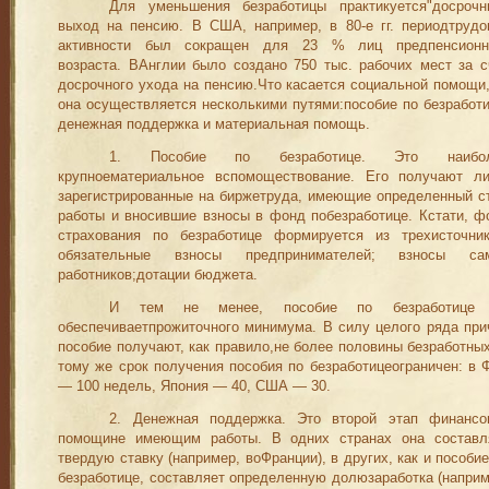
Для уменьшения безработицы практикуется"досрочн
выход на пенсию. В США, например, в 80-е гг. периодтрудо
активности был сокращен для 23 % лиц предпенсионн
возраста. ВАнглии было создано 750 тыс. рабочих мест за с
досрочного ухода на пенсию.Что касается социальной помощи,
она осуществляется несколькими путями:пособие по безработи
денежная поддержка и материальная помощь.
1. Пособие по безработице. Это наибо
крупноематериальное вспомоществование. Его получают ли
зарегистрированные на биржетруда, имеющие определенный с
работы и вносившие взносы в фонд побезработице. Кстати, ф
страхования по безработице формирует­ся из трехисточник
обязательные взносы предпринимателей; взносы са
работников;дотации бюджета.
И тем не менее, пособие по безработице
обеспечиваетпрожиточного минимума. В силу целого ряда при
пособие получают, как правило,не более половины безработных
тому же срок получения пособия по безработицеограничен: в 
— 100 недель, Япония — 40, США — 30.
2. Денежная поддержка. Это второй этап финансо
помощине имеющим работы. В одних странах она составл
твердую ставку (например, воФранции), в других, как и пособие
безработице, составляет определенную долюзаработка (наприм