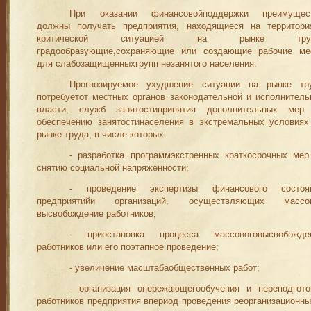
При ока
з
ании финансовойподдержки преимущес
должны полу­чать предприятия, находящиеся на территори
критической ситуа­цией на рынке труд
градообразующие,
сохраняющие или со
з
дающие рабочие ме
для слабозащищенныхгрупп незанятого населения.
Прогнозируемое ухудшение ситуации на рынке тр
потребуетот местных органов законодательной и исполнитель
власти, служб занятостипринятия дополнительных мер
обеспечению
з
анятостинаселения в экстремальных условиях
рынке труда, в числе которых:
- разработка програ
мм
экстренных краткосрочных мер
снятию социальной напряженности;
- проведение экспертизы финансового состоя
предприятийи организаций, осуществляющих массо
высвобождение работников;
- приостановка процесса
м
ассовоговысвобожде
работников или его поэтапное проведение;
- увеличение
м
асштабаобщественных работ;
-
организация опережающегообучения и переподгото
работни
ков предприятия впериод проведения
реорганизационн