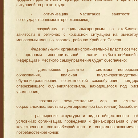
ситуацией на рынке труда;
- оптимизацию масштабов занятости
негосударственномсектор
е
экономике;
-
разработку специальныхпрограмм по стабилиза
занятости в регионах с кризисной ситуацией на рынкетру
монопромышленных городах, районах Крайнего Севера.
Ф
едеральными органамиисполнительной власти совмес
с орга­нами исполнительной власти субъектовРоссийс
Федерации и мест
­н
ого самоуправлен
ия будет обеспечено:
-
дальнейшее развитие
системы непрерывно
обра
зования, включая внутрипроизводственн
обучение,расширение возможностей самообучения, поддер
опережающего обученияперсонала, находя
щегося под рис
увольнения;
- поэтапное осуществление мер по смягче
социальныхпослед
ствий долговременной (
застойной) безработи
- расширение структуры и видов общественных раб
условийих организации, проведения и финансирования с уче
качественного составабезработных и социально
-
экономичес
потребностейрегио­нов;