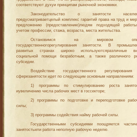
соответ­ствуют духуи принципам рыночной экономики.
Законодательство о занятости населен
предусматриваетцелый комплекс гарантий права на труд и мер
предложению (предоставлению)людям подходящей работ
учетом профессии, стажа, воз­раста, места жительства.
Остановимся на мировом опы
государственногорегулирования занятости. В промышле
развитых странах широко используютсяразличные в
социальной помощи безработным, а также различного р
субсидии.
Воздействие государственного регулировани
сферезанятости идет по следующим основным направлениям:
1) программы по стимулированию роста занято
иувеличению числа рабочих мест в госсекторе;
2) программы по подготовке и переподготовке рабо
силы;
3) программы содействия найму рабочей силы.
Государственными субсидиями поощряется частич
занятостьили работа неполную рабочую неделю.