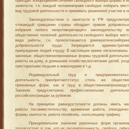
приходит концепцияобеспечения свободного выбора формы и в
занятости, т.е. каждый человеквправе свободно избирать мест
вид трудовой деятельности и принимать решенияоб участии в н
Законодательством о занятости в РФ предусмотре
чтокаждый гражданин страны обладает правом добровольн
избрания любого непротиворечащего законодательству в
общественно полезной деятельности,свободного выбора мест
вида работы, т.е. провозглашается демократическийприн
добровольности труда. Запре­щается административ
принуждение людей ктруду. В настоящее время легализованы
законные
общественнопризнанные формы трудовой деятельнос
работы на дому, в домашнем хозяйстве,вос­питание детей, уход
престарелыми людьми и инвалидами и т.д.
Индивидуальный труд и предпринимательс
деятельность приоб­ретаютстатус столь же обществе
признанных форм, как и труд в общественномпроизводст
Законом предусмотрена профессиональная деятельно
российскихграждан за рубежом.
На принципах равнодоступности должны иметь ме
работы посовместительству, временная работа, эпизодичес
формы занятости, работа погибкому, скользящему графику.
Принципиальное значение различных форм организа
трудасо­стоит в том, что их раскрепощенность, свобода, гибко