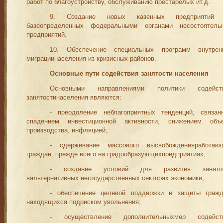
работ по благоустройству, обслуживанию престарелых ит.д.
9. Создание новых казенных предприятий
базеопределенных федеральными органами несостоятель
предприятий.
10. Обеспечение специальных программ внутрен
миграциинаселения из кризисных районов.
Основные пути содействия з
ан
я
то
ст
и
населения
Основными направлениями политики содейст
занятостинаселе
ния являются:
- преодоление неблагоприятных тенденций, связан
спадением инвестиционной активности, снижением объ
производства, инфляцией;
-
сдерживание массового высвобожденияработаю
граждан, прежде всего на
градообразующих
предприятиях;
-
создание условий для ра
звития
з
анято
вальтернативных негосударственных секторах экономики;
- обеспечение целевой поддержки и защиты
граж
находящихся подриско
м
увольнения;
-
осуществление дополнительных
м
ер содейст