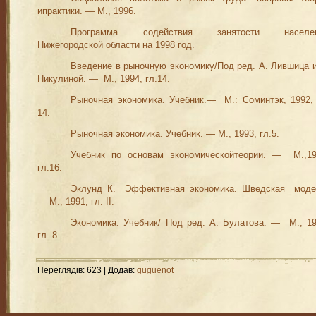
ипрактики.
— М.,
1996.
Программа сод
е
йствия за
нятости населе
Нижегородской области на 1998 год.
Введение в рыночную эконо
м
ику/Под ред. А. Лившица и
Никулино
й
.
—
М., 1994, гл.14.
Рыночная эконо
м
ика. Учебник.—
М
.
:
Сом
интэк,
199
2,
14.
Рыночная
эконо
ми
ка. Учебник. —
М
.,
1993, гл.5.
Учебник по основам эконо
м
ическойтеории. —
М
.,
19
гл.16.
Эклунд
К.
Эффективная
эконо
м
ика. Шведская
моде
—
М
.,
1991, гл. II.
Экономика. Учебник/ Под ред. А. Булатова. —
М
.,
19
гл. 8.
Переглядів
:
623
|
Додав
:
guguenot