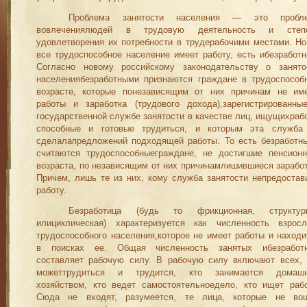
Проблема занятости населения — это пробл
вовлечениялюдей в трудовую деятельность и степ
удовлетворения их потребности в трудерабочими местами. Но
все трудоспособное население имеет работу, есть ибезработн
Согласно новому российскому законодательству о занято
населениябезработными признаются граждане в трудоспособ
возрасте, которые понезависящим от них причинам не им
работы и заработка (трудового дохода),зарегистрированны
государственной службе занятости в качестве лиц, ищущихрабо
способные и готовые трудиться, и которым эта служба
сделалапредложений подходящей работы. То есть безработн
счи­таются трудоспособныеграждане, не достигшие пенсионн
возраста, по независящим от них причинамлишившиеся заработ
Причем, лишь те из них, кому служба занятости непредостав
работу.
Безработица (будь то фрикционная, структур
илициклическая) характеризуется как численность взросл
трудоспособного населе­ния,которое не имеет работы и находи
в поисках ее. Общая численность занятых ибезработ
составляет рабочую силу. В ра­бочую силу включают всех, 
можеттрудиться и трудится, кто занимается домаш
хозяйством, кто ведет самостоятельноедело, кто ищет рабо
Сюда не входят, разумеется, те лица, которые не во