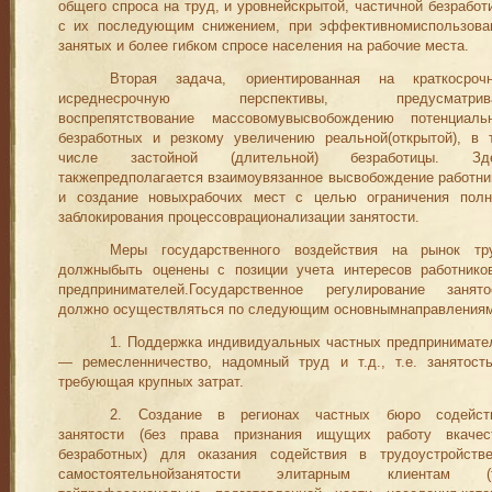
общего спроса на труд, и уров­нейскрытой, частичной безработ
с их последующим снижением, при эффективномиспользова
занятых и более гибком спросе населения на рабочие места.
Вторая задача, ориентированная на краткосроч
исреднесроч­ную перспективы, предусматрив
воспрепятствование массовомувысвобождению потенциаль
безработных и резкому увеличению реальной(открытой), в 
числе застойной (длительной) безрабо­тицы. Зд
такжепредполагается взаимоувязанное высвобождение работни
и создание новыхрабочих мест с целью ограничения полн
заблокирования процессоврационализации занятости.
Меры государственного воздействия на рынок тр
должныбыть оценены с позиции учета интересов работнико
предпринимателей.Государственное регулирование занято
должно осуществляться по следующим основнымнаправлениям
1. Поддержка индивидуальных частных предпринимате
— ре
месленничество, надомный труд и т.д., т.е. занятость
требую
щая
крупных затрат.
2. Создание в регионах частных бюро соде
йст
занятости (без права признания ищущих работу вкачес
безработных) для ока
з
ания с
одействия в трудоустройств
самостоятельнойзанятости элитар
ным клиентам (т.