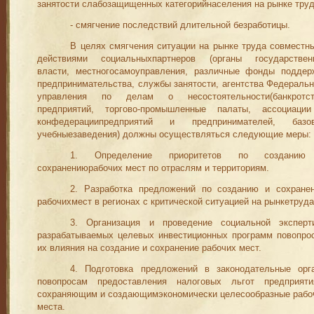
занятости слабо­защищенных категорийнаселения на рынке труд
- смягчение последствий длительной безработицы.
В целях смягчения ситуации на рынке труда сов
местн
дейст
­вия
м
и социальныхпартнеров (органы государствен
власти, мест
ногосамоуправления, различные фонды поддер
предприниматель
­ства, службы занятости, агентства
Федеральн
управления по делам о несостоятельности(банкротст
предприятий, торгово-про­мышленные палаты, ассоциаци
конфедерациипредприятий и пред
принимателей, базо
учебныезаведения) должны осуществляться след
у
ющие меры:
1. Определение приоритетов по создани
сохранениюрабочих мест по отраслям и территориям.
2. Разработка предложений по созданию и сохране
рабочихмест в р
е
гионах с критической ситуацией на рынкетруда
3. Организация и проведение социальной эксперт
ра
зрабаты­ваемых целевых инвестиционных программ повопро
их влияния на создание и сохранение рабочих мест.
4. Подготовка предложений в законодательные орг
повопро­сам предоставления налоговых льгот предприяти
сохраняющим и создающимэкономически целесообразные рабо
места.