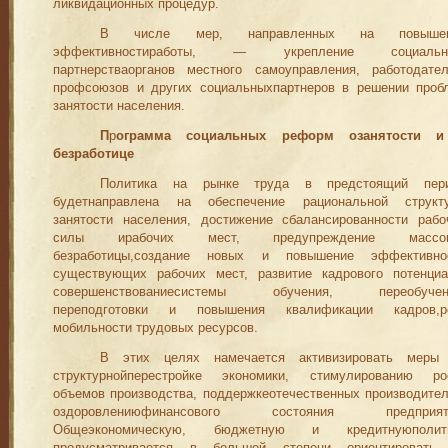
ликвида
­ционных процедур.
В числе мер, направленных на повышен
эффективностиработы,
— укрепление социально
партнерстваорганов местного самоуправления, работодател
профсоюзов и других социальныхпартнеров в решении проб
занятости населения.
П
р
ограмма
социальных
р
еформ озанятости 
безработице
Политика на рынке труда в предстоящий пер
будетнаправлена на обеспечение рациональной структ
занятости населения
, дости­жение сбалансированности рабо
силы ирабочих мест, предупрежде­ние
м
ассо
безработицы,создание новых и повышение эффективно
существующих рабочих мест, развитие ка
дрового потенциа
совершенствование
системы обучения, переобучен
переподготовки и повышения квалификации кадров,р
мобильности трудовых ресурсов.
В этих целях намечается активизировать меры
структурнойперестройке экономики, стимулированию ро
объемов производства, поддержкеотечественных производител
о
з
доровлениюфинансового состояния предприят
Общеэкономическую, бюджетную и кредитнуюполит