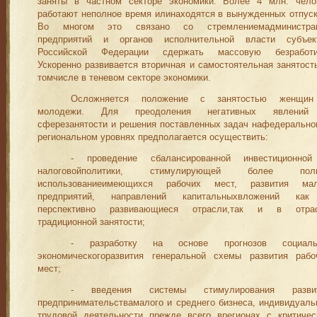
заняты в частном сек
­торе экономики. Более 4 млн. чело
раб
отаю
т
неполное время илинаходятся в вынужденных отпуск
Во многом это связано со стрем­лениемадминистра
предприятий и органов исполнительной власти субъек
Российской
Федерации сдержать массовую безработи
Ускоренно ра
звивается вторичная и самостоятельная занятость
томчисле в теневом секторе экономики.
Осложняется положение с занятостью женщи
молоде
жи. Для преодоления негативных явлени
сферезанятости и реше­ния поставленных
з
адач нафедерально
региональном уровнях предполагается осуществить
:
- проведение сбалансированной инвестиционно
налоговойпо­литики, ст
им
улирующей более полн
использованиеимеющихся рабо­чих мест, развития ма
предприятий, направлений капитальныхвложений ка
перспективно ра
з
вивающиеся отрасли,так и в отра
традиционной занятости;
- разработку на основе прогнозов
социаль
экономического
развития генеральной схе
м
ы развития рабо
мест;
-
введения
системы стимулирования разви
предпринимательствамалого и среднего бизнеса, индивидуаль
трудовой деятельности прежде всего врегионах с критичес