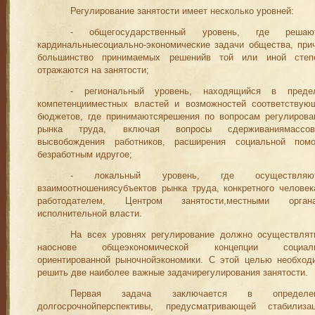
Регулирование занятости имеет несколько уровней:
- общегосударственный уровень, где решаю
кардинальныесоциально-экономические задачи общества, при
большинство принимаемых решенийв той или иной степ
отражаются на занятости;
- региональный уровень, находящийся в преде
компетенцииместных властей и возможностей соответствую
бюджетов, где принимаютсярешения по вопросам регулирова
рынка труда, включая вопросы сдерживаниямассов
высвобождения работников, расшире­ния социальной пом
безработным идругое;
- локальный уровень, где осуществляю
взаимоотношениясубъектов рынка труда, конкретного человек
работодателем, Центром занятости,местными орган
исполнительной власти.
На всех уровнях регулирование должно осуществлят
наоснове общеэкономической концепции социал
ориентированной рыночнойэкономики. С этой целью необход
решить две наиболее важные задачирегулирования занятости.
Первая задача заключается в определе
долгосрочнойперспек­тивы, предусматривающей стабилиза