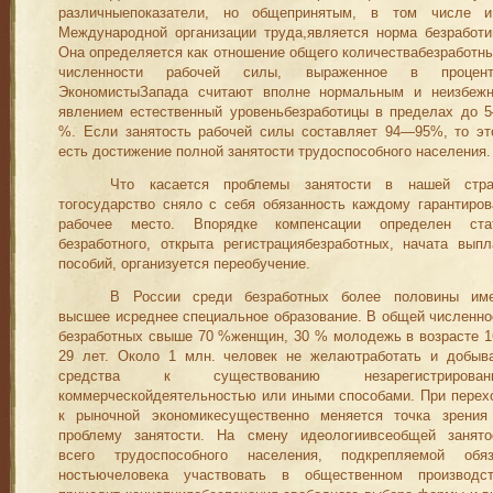
различныепоказатели, но общепринятым, в том числе 
Международной организации труда,является норма безработи
Она определяется как отношение обще­го количествабезработны
численности рабочей силы, выраженное в процент
ЭкономистыЗапада считают вполне нормальным и неиз­беж
явлением естественный уровеньбезработицы в пределах до 
%. Если занятость рабочей силы составляет 94—95%, то эт
есть достижение полной занятости трудоспособного населения.
Что касается проблемы занятости в нашей стра
тогосударст­во сняло с себя обязанность каждому гарантиров
рабочее место. Впорядке компенсации определен ста
безработного, открыта регистрациябезработных, начата выпл
пособий, организуется переобучение.
В России среди безработных более половины им
высшее исреднее специальное образование. В общей численно
безработных свыше 70 %женщин, 30 % молодежь в возрасте 
29 лет. Около 1 млн. человек не желаютработать и добыв
средства к существо­ванию незарегистрирован
коммерческойдеятельностью или иными способами. При перех
к рыночной экономикесущественно меняется точка зрения
проблему занятости. На смену идеологиивсеобщей занято
всего трудоспособного населения, подкрепляемой обяз
ностьючеловека участвовать в общественном производст