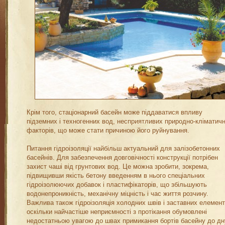
Крім того, стаціонарний басейн може піддаватися впливу
підземних і техногенних вод, несприятливих природно-кліматич
факторів, що може стати причиною його руйнування.
Питання гідроізоляції найбільш актуальний для залізобетонних
басейнів. Для забезпечення довговічності конструкції потрібен
захист чаші від грунтових вод. Це можна зробити, зокрема,
підвищивши якість бетону введенням в нього спеціальних
гідроізолюючих добавок і пластифікаторів, що збільшують
водонепроникність, механічну міцність і час життя розчину.
Важлива також гідроізоляція холодних швів і заставних елемент
оскільки найчастіше неприємності з протікання обумовлені
недостатньою увагою до швах примикання бортів басейну до дн