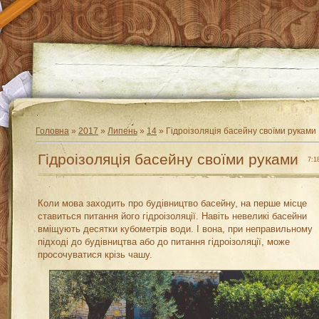
Головна
»
2017
»
Липень
»
14
» Гідроізоляція басейну своїми руками
Гідроізоляція басейну своїми руками
7:1
Коли мова заходить про будівництво басейну, на перше місце
ставиться питання його гідроізоляції. Навіть невеликі басейни
вміщують десятки кубометрів води. І вона, при неправильному
підході до будівництва або до питання гідроізоляції, може
просочуватися крізь чашу.