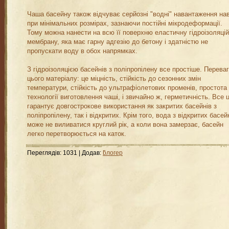
Чаша басейну також відчуває серйозні "водні" навантаження нав
при мінімальних розмірах, зазнаючи постійні мікродеформації.
Тому можна нанести на всю її поверхню еластичну гідроізоляці
мембрану, яка має гарну адгезію до бетону і здатністю не
пропускати воду в обох напрямках.
З гідроізоляцією басейнів з поліпропілену все простіше. Перева
цього матеріалу: це міцність, стійкість до сезонних змін
температури, стійкість до ультрафіолетових променів, простота
технології виготовлення чаші, і звичайно ж, герметичність. Все 
гарантує довгострокове використання як закритих басейнів з
поліпропілену, так і відкритих. Крім того, вода з відкритих басей
може не виливатися круглий рік, а коли вона замерзає, басейн
легко перетворюється на каток.
Переглядів
:
1031
|
Додав
:
ƃлогер