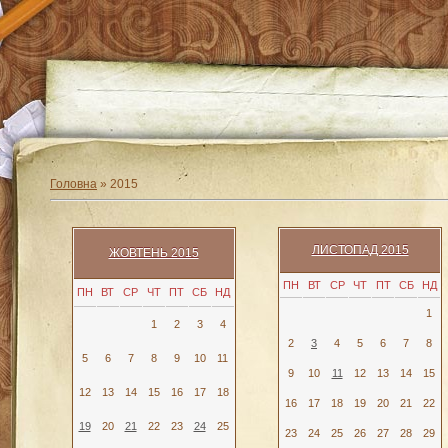
Головна
»
2015
ЛИСТОПАД 2015
ЖОВТЕНЬ 2015
ПН
ВТ
СР
ЧТ
ПТ
СБ
НД
ПН
ВТ
СР
ЧТ
ПТ
СБ
НД
1
1
2
3
4
2
3
4
5
6
7
8
5
6
7
8
9
10
11
9
10
11
12
13
14
15
12
13
14
15
16
17
18
16
17
18
19
20
21
22
19
20
21
22
23
24
25
23
24
25
26
27
28
29